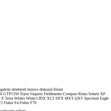
alerie detektorů inzerce diskuzní fórum
0 GTP1350 Tejon Vaquero Fieldmaster Compass Rutus Solaris XP
 Terra Whites White's IDX XLT DFX MXT QXT Spectrum Eagle
2 Fisher F4 Fisher F70
archivním režimu