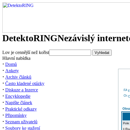
DetektoRING
Nezávislý interne
Lov je cennější než kořist
Hlavní nabídka
·
Domů
·
Ankety
·
Archiv článků
·
Často kladené otázky
·
Diskuze a Inzerce
·
Encyklopedie
O
·
Napište článek
·
Praktické odkazy
Obsa
·
Připomínky
·
Seznam uživatelů
Pole
·
Soubory ke stažení
Uživ