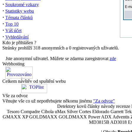
·
Soukromé vzkazy
E-ma
·
Statistiky webu
·
Témata článků
·
Top 10
·
Váš účet
·
Vyhledávání
Kdo je přihlášen ?
Stránky prohlíží 318 anonymních a 0 registrovaných uživatelů.
Jste anonymní uživatel. Můžete se zdarma zaregistrovat
zde
Webhosting
Celkem návštěv od spuštění webu
Vše za odvoz
Věnujte vše co už nepotřebujete někomu jinému
"Za odvoz"
Detektory kovů články návody recenze h
Tesoro Compadre Cibola uMax Silver Cortes Eldorado Garrett 
GMAXX XP GOLDMAXX GOLDMAXX Power ADX Adventis Zetex JOK
MD3815B AD3018 Explor
| Obsah:
Broni