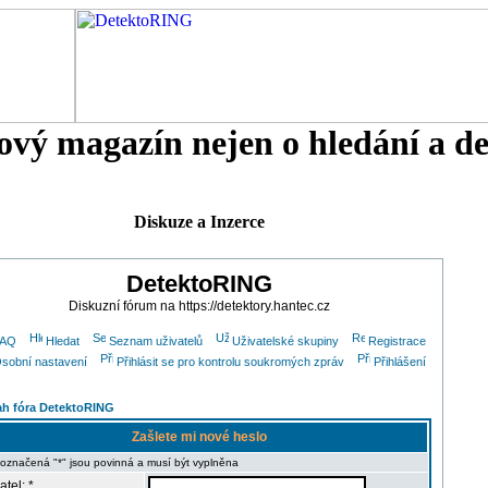
tový magazín nejen o hledání a d
Diskuze a Inzerce
DetektoRING
Diskuzní fórum na https://detektory.hantec.cz
FAQ
Hledat
Seznam uživatelů
Uživatelské skupiny
Registrace
sobní nastavení
Přihlásit se pro kontrolu soukromých zpráv
Přihlášení
h fóra DetektoRING
Zašlete mi nové heslo
 označená "*" jsou povinná a musí být vyplněna
atel: *