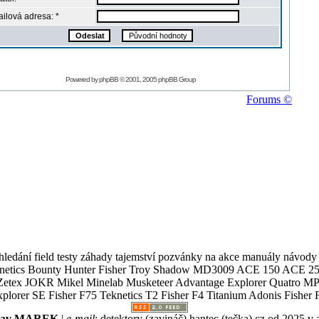
ilová adresa: *
Powered by
phpBB
© 2001, 2005 phpBB Group
Forums ©
ledání field testy záhady tajemství pozvánky na akce manuály návody g
Teknetics Bounty Hunter Fisher Troy Shadow MD3009 ACE 150 ACE 25
R Mikel Minelab Musketeer Advantage Explorer Quatro MP X
er SE Fisher F75 Teknetics T2 Fisher F4 Titanium Adonis Fisher F
slav MAREK
|
e-mail
:
detektory (zavináč) hantec (tečka) cz
od 2025 v 