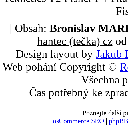
Fi
| Obsah:
Bronislav MA
hantec (tečka) cz
od 
Design layout by
Jakub 
Web pohání Copyright ©
R
Všechna p
Čas potřebný ke zpra
Poznejte další
osCommerce SEO
|
phpBB