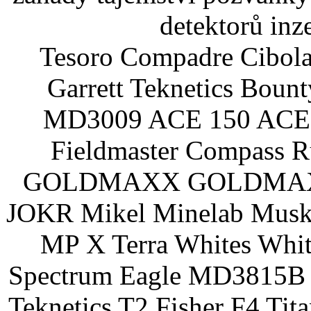
detektorů inz
Tesoro Compadre Cibola
Garrett Teknetics Boun
MD3009 ACE 150 ACE 
Fieldmaster Compass 
GOLDMAXX GOLDMAXX P
JOKR Mikel Minelab Muske
MP X Terra Whites Wh
Spectrum Eagle MD3815B 
Teknetics T2 Fisher F4 Tit