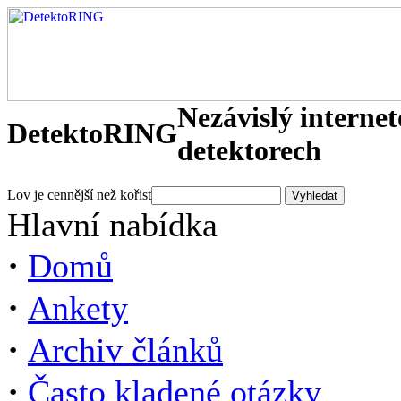
Nezávislý interne
DetektoRING
detektorech
Lov je cennější než kořist
Hlavní nabídka
·
Domů
·
Ankety
·
Archiv článků
·
Často kladené otázky