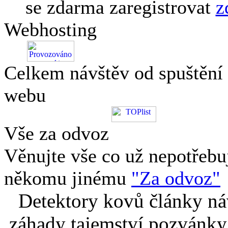
se zdarma zaregistrovat
z
Webhosting
Celkem návštěv od spuštění
webu
Vše za odvoz
Věnujte vše co už nepotřebu
někomu jinému
"Za odvoz"
Detektory kovů články náv
záhady tajemství pozvánky