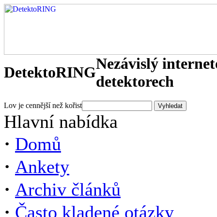
Nezávislý interne
DetektoRING
detektorech
Lov je cennější než kořist
Hlavní nabídka
·
Domů
·
Ankety
·
Archiv článků
·
Často kladené otázky