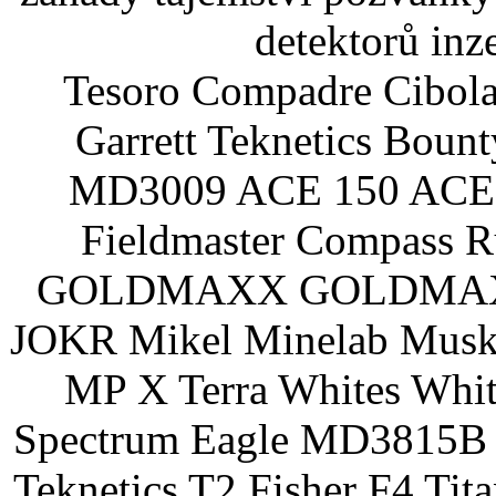
detektorů inz
Tesoro Compadre Cibola
Garrett Teknetics Boun
MD3009 ACE 150 ACE 
Fieldmaster Compass 
GOLDMAXX GOLDMAXX P
JOKR Mikel Minelab Muske
MP X Terra Whites Wh
Spectrum Eagle MD3815B 
Teknetics T2 Fisher F4 Tit