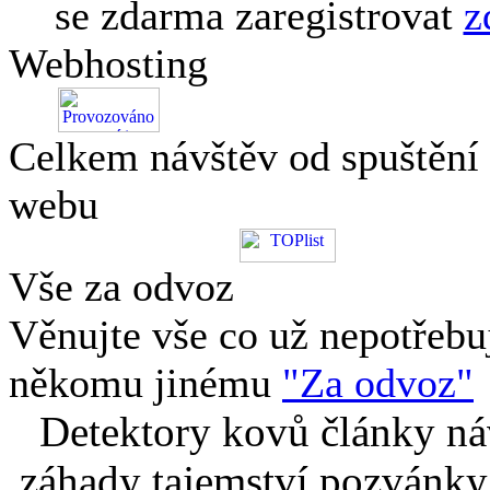
se zdarma zaregistrovat
z
Webhosting
Celkem návštěv od spuštění
webu
Vše za odvoz
Věnujte vše co už nepotřebu
někomu jinému
"Za odvoz"
Detektory kovů články náv
záhady tajemství pozvánky