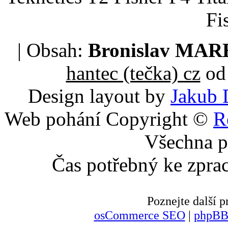
Fi
| Obsah:
Bronislav MA
hantec (tečka) cz
od 
Design layout by
Jakub 
Web pohání Copyright ©
R
Všechna p
Čas potřebný ke zpra
Poznejte další
osCommerce SEO
|
phpBB