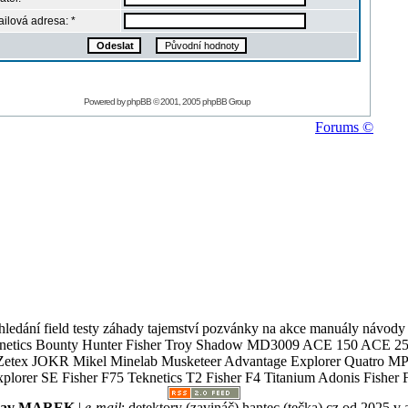
ilová adresa: *
Powered by
phpBB
© 2001, 2005 phpBB Group
Forums ©
ledání field testy záhady tajemství pozvánky na akce manuály návody g
Teknetics Bounty Hunter Fisher Troy Shadow MD3009 ACE 150 ACE 25
R Mikel Minelab Musketeer Advantage Explorer Quatro MP X
er SE Fisher F75 Teknetics T2 Fisher F4 Titanium Adonis Fisher F
slav MAREK
|
e-mail
:
detektory (zavináč) hantec (tečka) cz
od 2025 v 