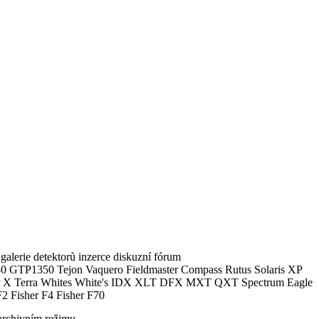
alerie detektorů inzerce diskuzní fórum
0 GTP1350 Tejon Vaquero Fieldmaster Compass Rutus Solaris XP
 Terra Whites White's IDX XLT DFX MXT QXT Spectrum Eagle
2 Fisher F4 Fisher F70
archivním režimu