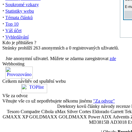
·
Soukromé vzkazy
E-ma
·
Statistiky webu
·
Témata článků
·
Top 10
·
Váš účet
·
Vyhledávání
Kdo je přihlášen ?
Stránky prohlíží 263 anonymních a 0 registrovaných uživatelů.
Jste anonymní uživatel. Můžete se zdarma zaregistrovat
zde
Webhosting
Celkem návštěv od spuštění webu
Vše za odvoz
Věnujte vše co už nepotřebujete někomu jinému
"Za odvoz"
Detektory kovů články návody recenze h
Tesoro Compadre Cibola uMax Silver Cortes Eldorado Garrett 
GMAXX XP GOLDMAXX GOLDMAXX Power ADX Adventis Zetex JOK
MD3815B AD3018 Explor
| Obsah:
Broni