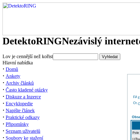
DetektoRING
Nezávislý interne
Lov je cennější než kořist
Hlavní nabídka
·
Domů
·
Ankety
·
Archiv článků
·
Často kladené otázky
·
Diskuze a Inzerce
·
Encyklopedie
O
·
Napište článek
·
Praktické odkazy
Obsa
·
Připomínky
·
Seznam uživatelů
Pole
·
Soubory ke stažení
Uživ