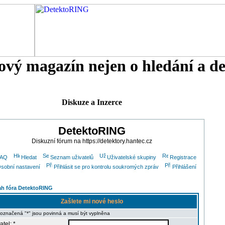
tový magazín nejen o hledání a d
Diskuze a Inzerce
DetektoRING
Diskuzní fórum na https://detektory.hantec.cz
FAQ
Hledat
Seznam uživatelů
Uživatelské skupiny
Registrace
sobní nastavení
Přihlásit se pro kontrolu soukromých zpráv
Přihlášení
h fóra DetektoRING
Zašlete mi nové heslo
 označená "*" jsou povinná a musí být vyplněna
atel: *