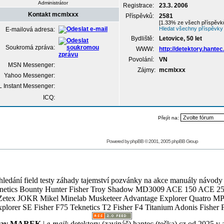
Administrátor
Registrace:
23.3. 2006
Kontakt mcmlxxx
Příspěvků:
2581
[1.33% ze všech příspěvků
Hledat všechny příspěvky
E-mailová adresa:
Bydliště:
Letovice, 50 let
Soukromá zpráva:
WWW:
http://detektory.hantec
Povolání:
VN
MSN Messenger:
Zájmy:
mcmlxxx
Yahoo Messenger:
 Instant Messenger:
ICQ:
Přejít na:
Powered by
phpBB
© 2001, 2005 phpBB Group
ledání field testy záhady tajemství pozvánky na akce manuály návody g
Teknetics Bounty Hunter Fisher Troy Shadow MD3009 ACE 150 ACE 25
R Mikel Minelab Musketeer Advantage Explorer Quatro MP X
er SE Fisher F75 Teknetics T2 Fisher F4 Titanium Adonis Fisher F
slav MAREK
|
e-mail
:
detektory (zavináč) hantec (tečka) cz
od 2025 v 