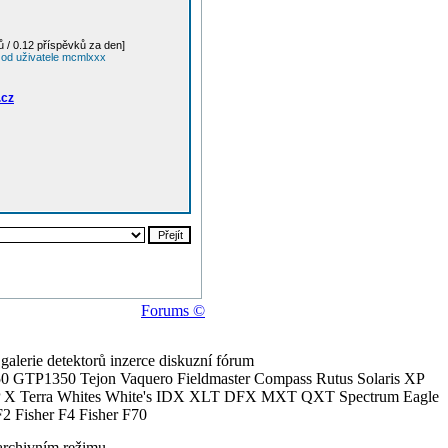
 / 0.12 příspěvků za den]
 od uživatele mcmlxxx
.cz
Forums ©
alerie detektorů inzerce diskuzní fórum
0 GTP1350 Tejon Vaquero Fieldmaster Compass Rutus Solaris XP
 Terra Whites White's IDX XLT DFX MXT QXT Spectrum Eagle
2 Fisher F4 Fisher F70
archivním režimu