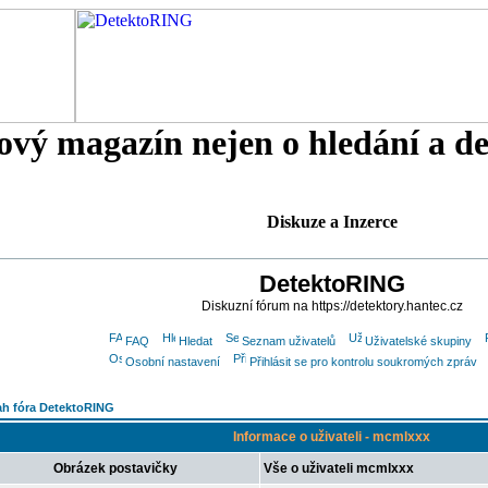
tový magazín nejen o hledání a d
Diskuze a Inzerce
DetektoRING
Diskuzní fórum na https://detektory.hantec.cz
FAQ
Hledat
Seznam uživatelů
Uživatelské skupiny
Osobní nastavení
Přihlásit se pro kontrolu soukromých zpráv
h fóra DetektoRING
Informace o uživateli - mcmlxxx
Obrázek postavičky
Vše o uživateli mcmlxxx