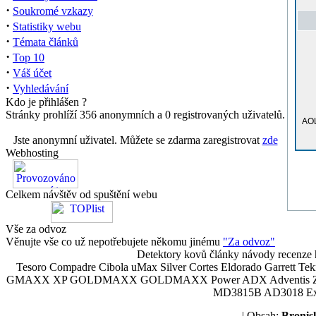
·
Soukromé vzkazy
·
Statistiky webu
·
Témata článků
·
Top 10
·
Váš účet
·
Vyhledávání
Kdo je přihlášen ?
Stránky prohlíží 356 anonymních a 0 registrovaných uživatelů.
AOL
Jste anonymní uživatel. Můžete se zdarma zaregistrovat
zde
Webhosting
Celkem návštěv od spuštění webu
Vše za odvoz
Věnujte vše co už nepotřebujete někomu jinému
"Za odvoz"
Detektory kovů články návody recenze h
Tesoro Compadre Cibola uMax Silver Cortes Eldorado Garrett 
GMAXX XP GOLDMAXX GOLDMAXX Power ADX Adventis Zetex JOK
MD3815B AD3018 Explor
| Obsah:
Broni