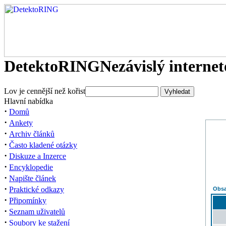
DetektoRING
Nezávislý interne
Lov je cennější než kořist
Hlavní nabídka
·
Domů
·
Ankety
·
Archiv článků
·
Často kladené otázky
·
Diskuze a Inzerce
·
Encyklopedie
·
Napište článek
·
Praktické odkazy
Obsa
·
Připomínky
·
Seznam uživatelů
·
Soubory ke stažení