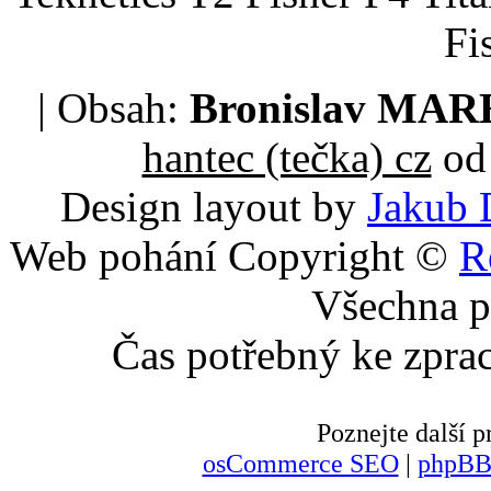
Fi
| Obsah:
Bronislav MA
hantec (tečka) cz
od 
Design layout by
Jakub 
Web pohání Copyright ©
R
Všechna p
Čas potřebný ke zpra
Poznejte další
osCommerce SEO
|
phpBB