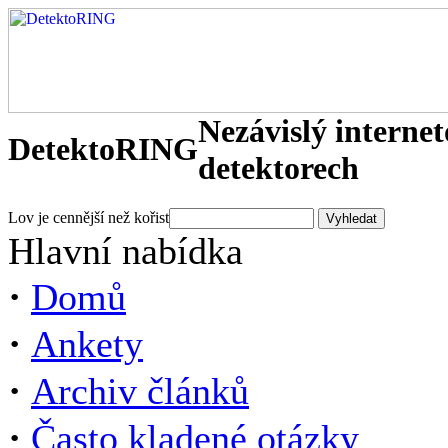
Nezávislý interne
DetektoRING
detektorech
Lov je cennější než kořist
Hlavní nabídka
·
Domů
·
Ankety
·
Archiv článků
·
Často kladené otázky