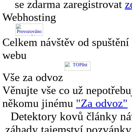
se zdarma zaregistrovat
z
Webhosting
Celkem návštěv od spuštění
webu
Vše za odvoz
Věnujte vše co už nepotřebu
někomu jinému
"Za odvoz"
Detektory kovů články náv
záhady tajemství pozvánky