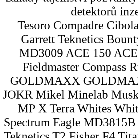
detektorů inz
Tesoro Compadre Cibola
Garrett Teknetics Boun
MD3009 ACE 150 ACE 
Fieldmaster Compass 
GOLDMAXX GOLDMAXX P
JOKR Mikel Minelab Muske
MP X Terra Whites Wh
Spectrum Eagle MD3815B 
Teknetics T2 Fisher F4 Tit