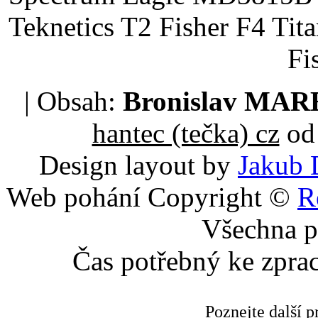
Teknetics T2 Fisher F4 Tit
Fi
| Obsah:
Bronislav MA
hantec (tečka) cz
od 
Design layout by
Jakub 
Web pohání Copyright ©
R
Všechna p
Čas potřebný ke zpra
Poznejte další