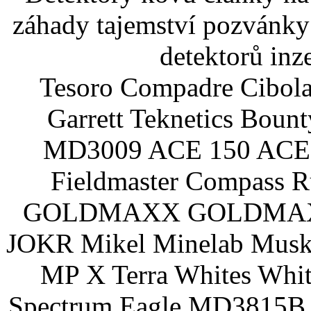
záhady tajemství pozvánky
detektorů inz
Tesoro Compadre Cibola
Garrett Teknetics Boun
MD3009 ACE 150 ACE 
Fieldmaster Compass 
GOLDMAXX GOLDMAXX P
JOKR Mikel Minelab Muske
MP X Terra Whites Wh
Spectrum Eagle MD3815B 