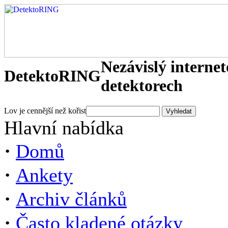
Nezávislý interne
DetektoRING
detektorech
Lov je cennější než kořist
Hlavní nabídka
·
Domů
·
Ankety
·
Archiv článků
·
Často kladené otázky