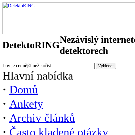
Nezávislý interne
DetektoRING
detektorech
Lov je cennější než kořist
Hlavní nabídka
·
Domů
·
Ankety
·
Archiv článků
·
Často kladené otázky