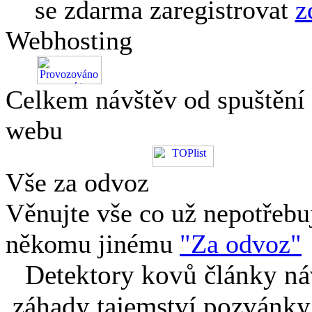
se zdarma zaregistrovat
z
Webhosting
Celkem návštěv od spuštění
webu
Vše za odvoz
Věnujte vše co už nepotřebu
někomu jinému
"Za odvoz"
Detektory kovů články náv
záhady tajemství pozvánky