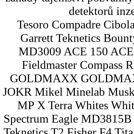
detektorů inz
Tesoro Compadre Cibola
Garrett Teknetics Boun
MD3009 ACE 150 ACE 
Fieldmaster Compass 
GOLDMAXX GOLDMAXX P
JOKR Mikel Minelab Muske
MP X Terra Whites Wh
Spectrum Eagle MD3815B 
Teknetics T2 Fisher F4 Tit