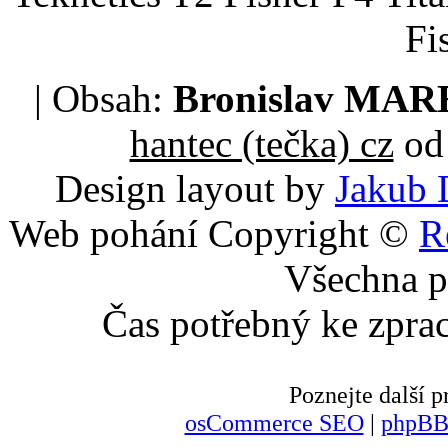
Fi
| Obsah:
Bronislav MA
hantec (tečka) cz
od 
Design layout by
Jakub 
Web pohání Copyright ©
R
Všechna p
Čas potřebný ke zpra
Poznejte další
osCommerce SEO
|
phpBB