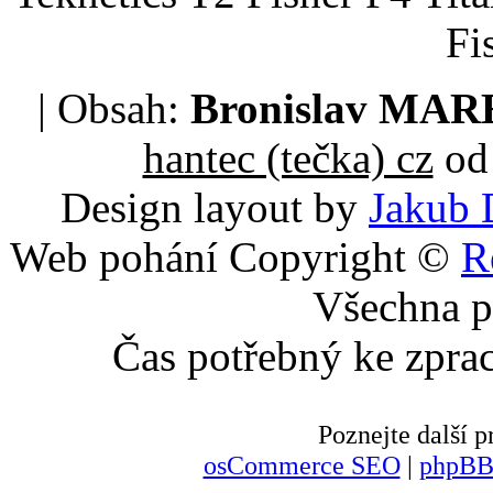
Fi
| Obsah:
Bronislav MA
hantec (tečka) cz
od 
Design layout by
Jakub 
Web pohání Copyright ©
R
Všechna p
Čas potřebný ke zpra
Poznejte další
osCommerce SEO
|
phpBB