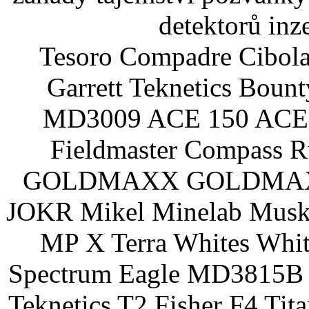
detektorů inz
Tesoro Compadre Cibola
Garrett Teknetics Boun
MD3009 ACE 150 ACE 
Fieldmaster Compass 
GOLDMAXX GOLDMAXX P
JOKR Mikel Minelab Muske
MP X Terra Whites Wh
Spectrum Eagle MD3815B 
Teknetics T2 Fisher F4 Tit