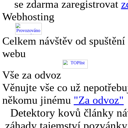
se zdarma zaregistrovat
z
Webhosting
Celkem návštěv od spuštění
webu
Vše za odvoz
Věnujte vše co už nepotřebu
někomu jinému
"Za odvoz"
Detektory kovů články náv
záhady tajemství pozvánky