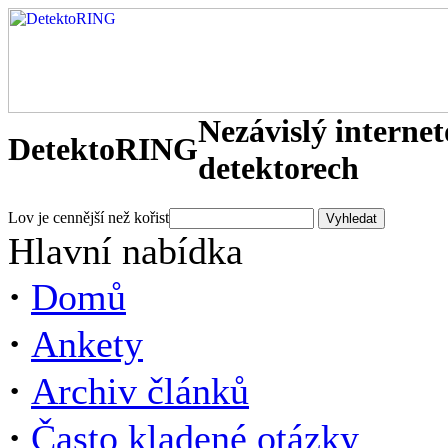
Nezávislý interne
DetektoRING
detektorech
Lov je cennější než kořist
Hlavní nabídka
·
Domů
·
Ankety
·
Archiv článků
·
Často kladené otázky