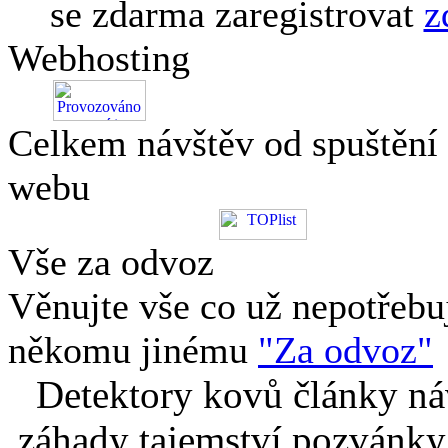
se zdarma zaregistrovat
z
Webhosting
Celkem návštěv od spuštění
webu
Vše za odvoz
Věnujte vše co už nepotřebu
někomu jinému
"Za odvoz"
Detektory kovů články náv
záhady tajemství pozvánky