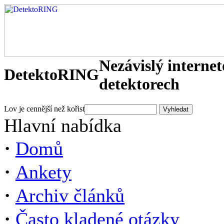
Nezávislý interne
DetektoRING
detektorech
Lov je cennější než kořist
Hlavní nabídka
·
Domů
·
Ankety
·
Archiv článků
·
Často kladené otázky