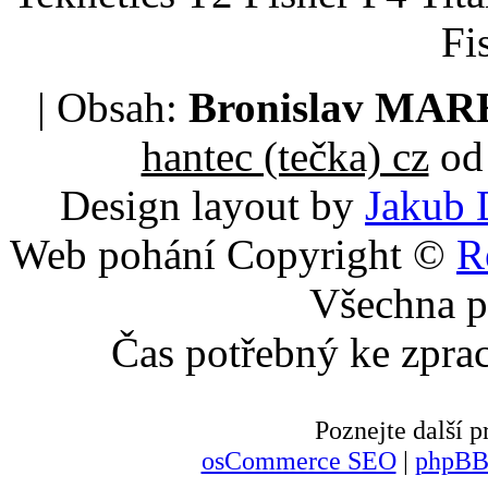
Fi
| Obsah:
Bronislav MA
hantec (tečka) cz
od 
Design layout by
Jakub 
Web pohání Copyright ©
R
Všechna p
Čas potřebný ke zpra
Poznejte další
osCommerce SEO
|
phpBB