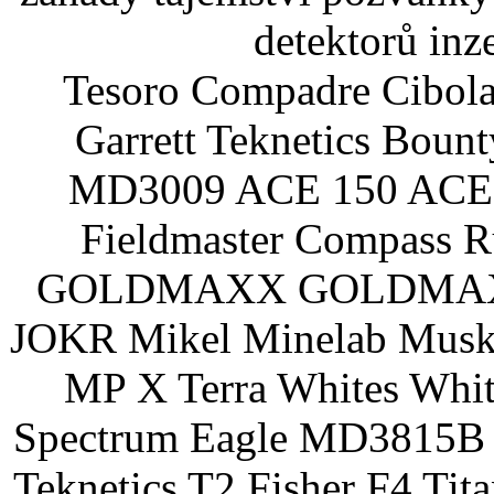
detektorů inz
Tesoro Compadre Cibola
Garrett Teknetics Boun
MD3009 ACE 150 ACE 
Fieldmaster Compass 
GOLDMAXX GOLDMAXX P
JOKR Mikel Minelab Muske
MP X Terra Whites Wh
Spectrum Eagle MD3815B 
Teknetics T2 Fisher F4 Tit