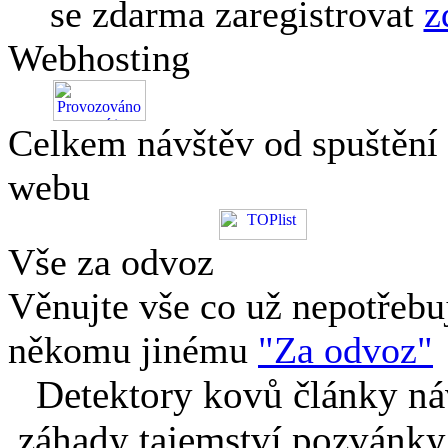
se zdarma zaregistrovat
z
Webhosting
Celkem návštěv od spuštění
webu
Vše za odvoz
Věnujte vše co už nepotřebu
někomu jinému
"Za odvoz"
Detektory kovů články náv
záhady tajemství pozvánky