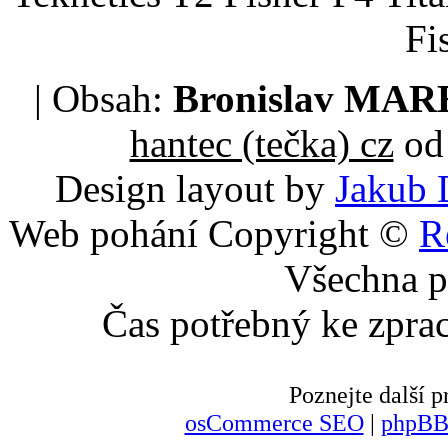
Fi
| Obsah:
Bronislav MA
hantec (tečka) cz
od 
Design layout by
Jakub 
Web pohání Copyright ©
R
Všechna p
Čas potřebný ke zpra
Poznejte další
osCommerce SEO
|
phpBB