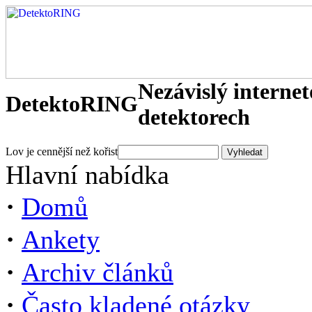
Nezávislý interne
DetektoRING
detektorech
Lov je cennější než kořist
Hlavní nabídka
·
Domů
·
Ankety
·
Archiv článků
·
Často kladené otázky