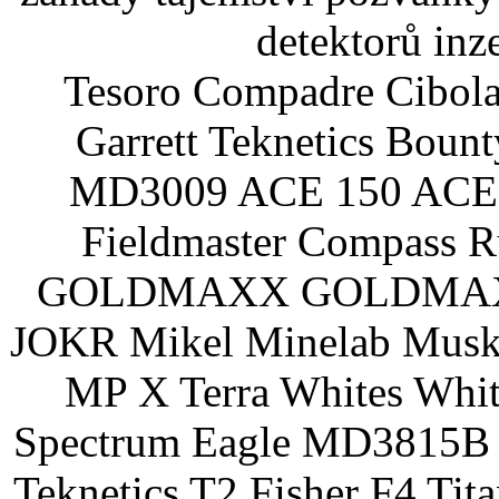
detektorů inz
Tesoro Compadre Cibola
Garrett Teknetics Boun
MD3009 ACE 150 ACE 
Fieldmaster Compass 
GOLDMAXX GOLDMAXX P
JOKR Mikel Minelab Muske
MP X Terra Whites Wh
Spectrum Eagle MD3815B 
Teknetics T2 Fisher F4 Tit