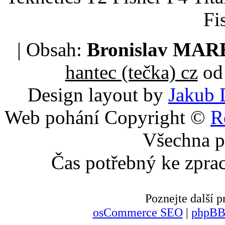
Fi
| Obsah:
Bronislav MA
hantec (tečka) cz
od 
Design layout by
Jakub 
Web pohání Copyright ©
R
Všechna p
Čas potřebný ke zpra
Poznejte další
osCommerce SEO
|
phpBB