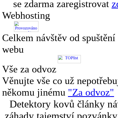
se zdarma zaregistrovat
z
Webhosting
Celkem návštěv od spuštění
webu
Vše za odvoz
Věnujte vše co už nepotřebu
někomu jinému
"Za odvoz"
Detektory kovů články náv
záhady tajemství pozvánky