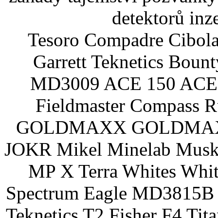
detektorů inz
Tesoro Compadre Cibola
Garrett Teknetics Boun
MD3009 ACE 150 ACE 
Fieldmaster Compass 
GOLDMAXX GOLDMAXX P
JOKR Mikel Minelab Muske
MP X Terra Whites Wh
Spectrum Eagle MD3815B 
Teknetics T2 Fisher F4 Tit