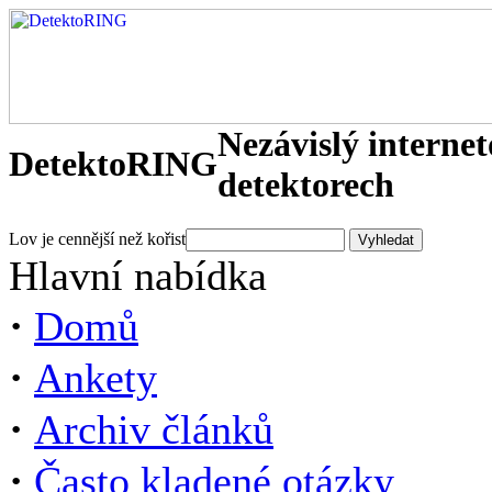
Nezávislý interne
DetektoRING
detektorech
Lov je cennější než kořist
Hlavní nabídka
·
Domů
·
Ankety
·
Archiv článků
·
Často kladené otázky