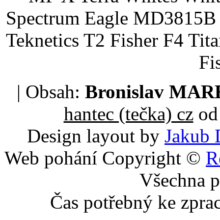
Spectrum Eagle MD3815B 
Teknetics T2 Fisher F4 Tit
Fi
| Obsah:
Bronislav MA
hantec (tečka) cz
od 
Design layout by
Jakub 
Web pohání Copyright ©
R
Všechna p
Čas potřebný ke zpra