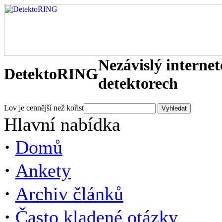
Nezávislý interne
DetektoRING
detektorech
Lov je cennější než kořist
Hlavní nabídka
·
Domů
·
Ankety
·
Archiv článků
·
Často kladené otázky