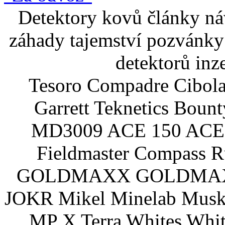
Detektory kovů články náv
záhady tajemství pozvánky
detektorů inz
Tesoro Compadre Cibola
Garrett Teknetics Boun
MD3009 ACE 150 ACE 
Fieldmaster Compass 
GOLDMAXX GOLDMAXX P
JOKR Mikel Minelab Muske
MP X Terra Whites Wh