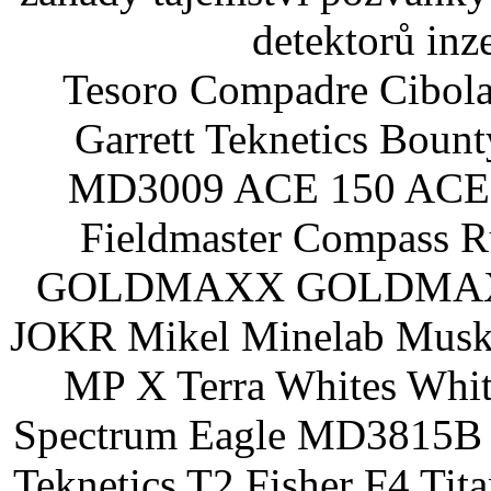
detektorů inz
Tesoro Compadre Cibola
Garrett Teknetics Boun
MD3009 ACE 150 ACE 
Fieldmaster Compass 
GOLDMAXX GOLDMAXX P
JOKR Mikel Minelab Muske
MP X Terra Whites Wh
Spectrum Eagle MD3815B 
Teknetics T2 Fisher F4 Tit