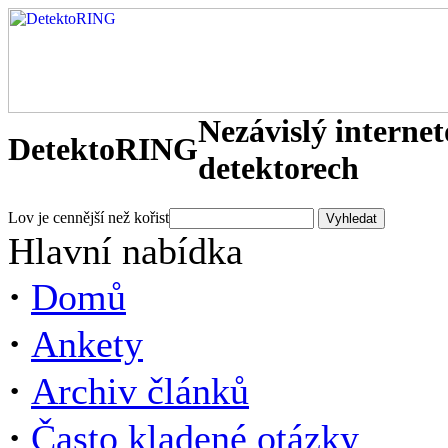
Nezávislý interne
DetektoRING
detektorech
Lov je cennější než kořist
Hlavní nabídka
·
Domů
·
Ankety
·
Archiv článků
·
Často kladené otázky