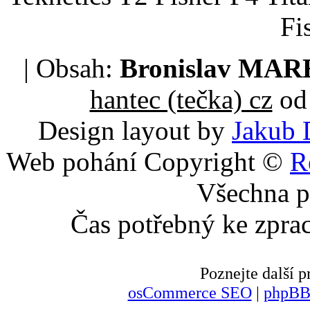
Fi
| Obsah:
Bronislav MA
hantec (tečka) cz
od 
Design layout by
Jakub 
Web pohání Copyright ©
R
Všechna p
Čas potřebný ke zpra
Poznejte další
osCommerce SEO
|
phpBB