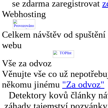
se zdarma zaregistrovat
z
Webhosting
Celkem návštěv od spuštění
webu
Vše za odvoz
Věnujte vše co už nepotřebu
někomu jinému
"Za odvoz"
Detektory kovů články náv
záhady tajemství pozvánky