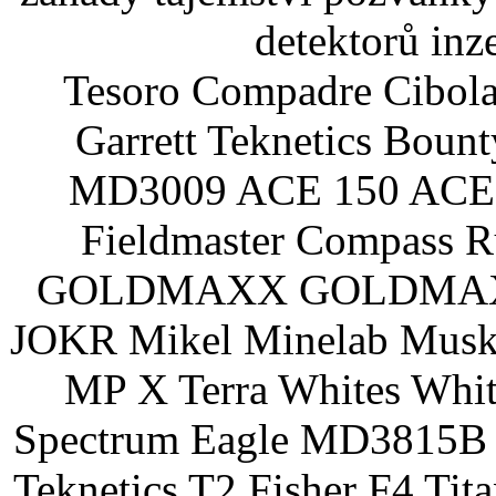
detektorů inz
Tesoro Compadre Cibola
Garrett Teknetics Boun
MD3009 ACE 150 ACE 
Fieldmaster Compass 
GOLDMAXX GOLDMAXX P
JOKR Mikel Minelab Muske
MP X Terra Whites Wh
Spectrum Eagle MD3815B 
Teknetics T2 Fisher F4 Tit