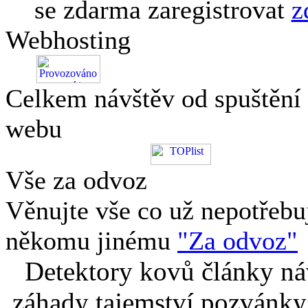
se zdarma zaregistrovat
z
Webhosting
Celkem návštěv od spuštění
webu
Vše za odvoz
Věnujte vše co už nepotřebu
někomu jinému
"Za odvoz"
Detektory kovů články náv
záhady tajemství pozvánky