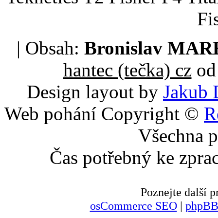
Fi
| Obsah:
Bronislav MA
hantec (tečka) cz
od 
Design layout by
Jakub 
Web pohání Copyright ©
R
Všechna p
Čas potřebný ke zpra
Poznejte další
osCommerce SEO
|
phpBB