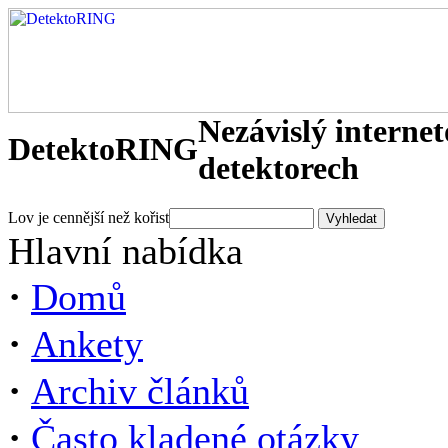
Nezávislý interne
DetektoRING
detektorech
Lov je cennější než kořist
Hlavní nabídka
·
Domů
·
Ankety
·
Archiv článků
·
Často kladené otázky