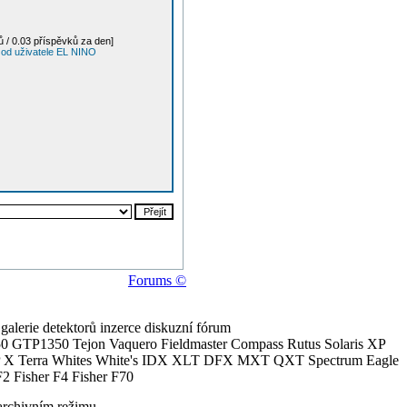
 / 0.03 příspěvků za den]
 od uživatele EL NINO
Forums ©
alerie detektorů inzerce diskuzní fórum
0 GTP1350 Tejon Vaquero Fieldmaster Compass Rutus Solaris XP
 Terra Whites White's IDX XLT DFX MXT QXT Spectrum Eagle
2 Fisher F4 Fisher F70
archivním režimu