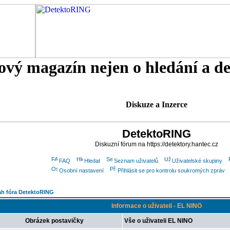
tový magazín nejen o hledání a d
Diskuze a Inzerce
DetektoRING
Diskuzní fórum na https://detektory.hantec.cz
FAQ
Hledat
Seznam uživatelů
Uživatelské skupiny
Osobní nastavení
Přihlásit se pro kontrolu soukromých zpráv
h fóra DetektoRING
Informace o uživateli - EL NINO
Obrázek postavičky
Vše o uživateli EL NINO