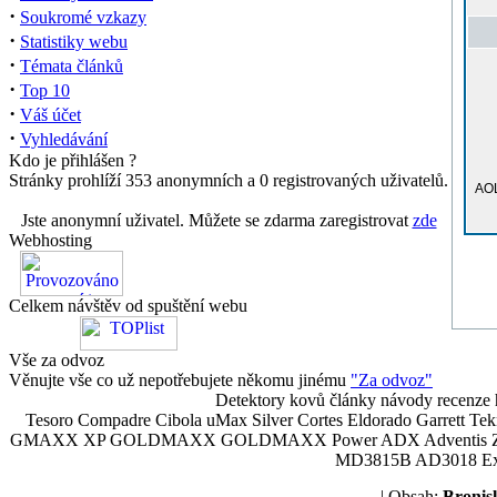
·
Soukromé vzkazy
·
Statistiky webu
·
Témata článků
·
Top 10
·
Váš účet
·
Vyhledávání
Kdo je přihlášen ?
Stránky prohlíží 353 anonymních a 0 registrovaných uživatelů.
AOL
Jste anonymní uživatel. Můžete se zdarma zaregistrovat
zde
Webhosting
Celkem návštěv od spuštění webu
Vše za odvoz
Věnujte vše co už nepotřebujete někomu jinému
"Za odvoz"
Detektory kovů články návody recenze h
Tesoro Compadre Cibola uMax Silver Cortes Eldorado Garrett 
GMAXX XP GOLDMAXX GOLDMAXX Power ADX Adventis Zetex JOK
MD3815B AD3018 Explor
| Obsah:
Broni