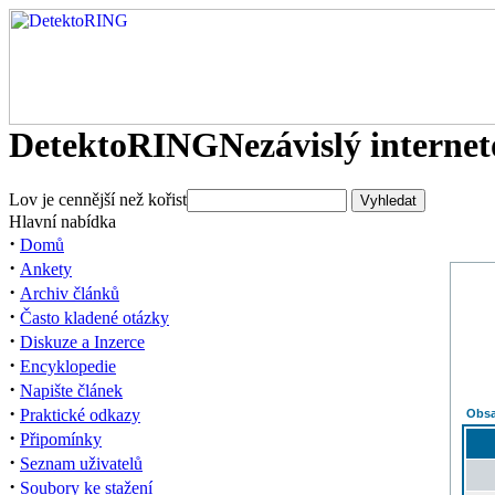
DetektoRING
Nezávislý interne
Lov je cennější než kořist
Hlavní nabídka
·
Domů
·
Ankety
·
Archiv článků
·
Často kladené otázky
·
Diskuze a Inzerce
·
Encyklopedie
·
Napište článek
·
Praktické odkazy
Obsa
·
Připomínky
·
Seznam uživatelů
·
Soubory ke stažení