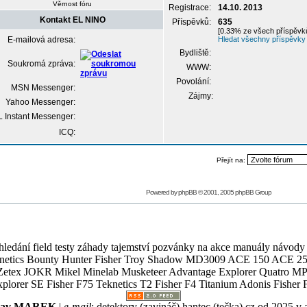
Věrnost fóru
Registrace:
14.10. 2013
Kontakt EL NINO
Příspěvků:
635
[0.33% ze všech příspěvků
E-mailová adresa:
Hledat všechny příspěvky
Bydliště:
Soukromá zpráva:
WWW:
Povolání:
MSN Messenger:
Zájmy:
Yahoo Messenger:
 Instant Messenger:
ICQ:
Přejít na:
Powered by
phpBB
© 2001, 2005 phpBB Group
ledání field testy záhady tajemství pozvánky na akce manuály návody g
Teknetics Bounty Hunter Fisher Troy Shadow MD3009 ACE 150 ACE 25
R Mikel Minelab Musketeer Advantage Explorer Quatro MP X
er SE Fisher F75 Teknetics T2 Fisher F4 Titanium Adonis Fisher F
slav MAREK
|
e-mail
:
detektory (zavináč) hantec (tečka) cz
od 2025 v 