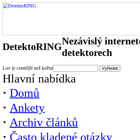
Nezávislý interne
DetektoRING
detektorech
Lov je cennější než kořist
Hlavní nabídka
·
Domů
·
Ankety
·
Archiv článků
·
Často kladené otázky