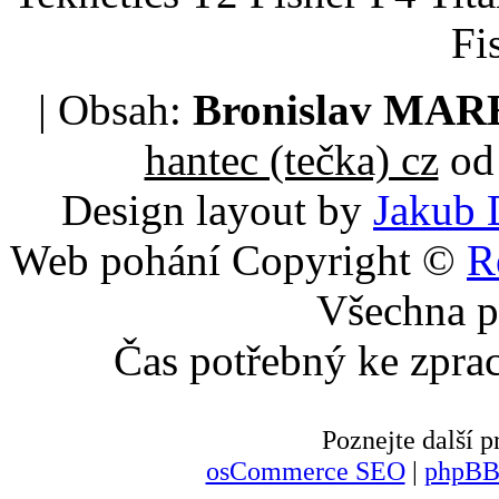
Fi
| Obsah:
Bronislav MA
hantec (tečka) cz
od 
Design layout by
Jakub 
Web pohání Copyright ©
R
Všechna p
Čas potřebný ke zpra
Poznejte další
osCommerce SEO
|
phpBB