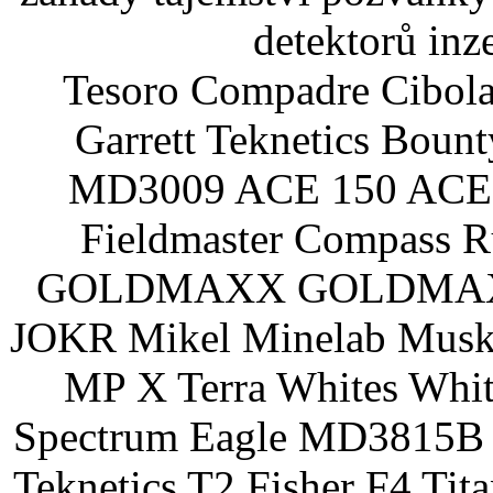
detektorů inz
Tesoro Compadre Cibola
Garrett Teknetics Boun
MD3009 ACE 150 ACE 
Fieldmaster Compass 
GOLDMAXX GOLDMAXX P
JOKR Mikel Minelab Muske
MP X Terra Whites Wh
Spectrum Eagle MD3815B 
Teknetics T2 Fisher F4 Tit