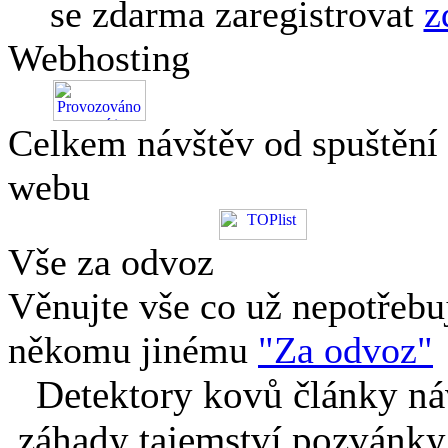
se zdarma zaregistrovat
z
Webhosting
Celkem návštěv od spuštění
webu
Vše za odvoz
Věnujte vše co už nepotřebu
někomu jinému
"Za odvoz"
Detektory kovů články náv
záhady tajemství pozvánky