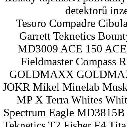
detektorů inz
Tesoro Compadre Cibola
Garrett Teknetics Boun
MD3009 ACE 150 ACE 
Fieldmaster Compass 
GOLDMAXX GOLDMAXX P
JOKR Mikel Minelab Muske
MP X Terra Whites Wh
Spectrum Eagle MD3815B 
Teknetics T2 Fisher F4 Tit