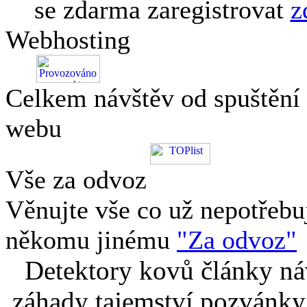
se zdarma zaregistrovat
z
Webhosting
Celkem návštěv od spuštění
webu
Vše za odvoz
Věnujte vše co už nepotřebu
někomu jinému
"Za odvoz"
Detektory kovů články náv
záhady tajemství pozvánky