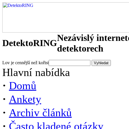
Nezávislý interne
DetektoRING
detektorech
Lov je cennější než kořist
Hlavní nabídka
·
Domů
·
Ankety
·
Archiv článků
·
Často kladené otázky