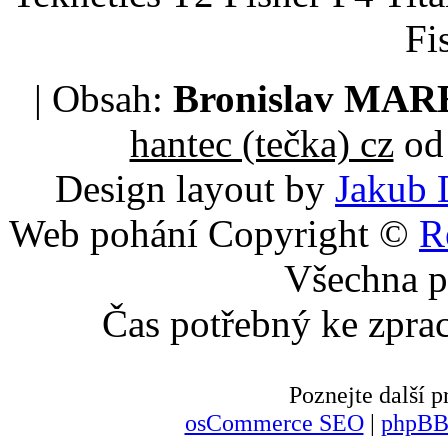
Fi
| Obsah:
Bronislav MA
hantec (tečka) cz
od 
Design layout by
Jakub 
Web pohání Copyright ©
R
Všechna p
Čas potřebný ke zpra
Poznejte další
osCommerce SEO
|
phpBB