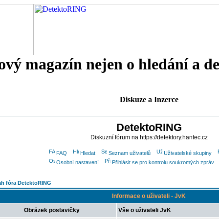
tový magazín nejen o hledání a d
Diskuze a Inzerce
DetektoRING
Diskuzní fórum na https://detektory.hantec.cz
FAQ
Hledat
Seznam uživatelů
Uživatelské skupiny
Osobní nastavení
Přihlásit se pro kontrolu soukromých zpráv
h fóra DetektoRING
Informace o uživateli - JvK
Obrázek postavičky
Vše o uživateli JvK