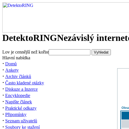
DetektoRING
Nezávislý interne
Lov je cennější než kořist
Hlavní nabídka
·
Domů
·
Ankety
·
Archiv článků
·
Často kladené otázky
·
Diskuze a Inzerce
·
Encyklopedie
·
Napište článek
·
Praktické odkazy
Obsa
·
Připomínky
·
Seznam uživatelů
·
Soubory ke stažení