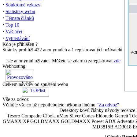
·
Soukromé vzkazy
·
Statistiky webu
·
Témata článků
·
Top 10
·
Váš účet
·
Vyhledávání
Kdo je přihlášen ?
Stránky prohlíží 422 anonymních a 1 registrovaných uživatelů.
AOL
Jste anonymní uživatel. Můžete se zdarma zaregistrovat
zde
Webhosting
Celkem návštěv od spuštění webu
Vše za odvoz
Věnujte vše co už nepotřebujete někomu jinému
"Za odvoz"
Detektory kovů články návody recenze h
Tesoro Compadre Cibola uMax Silver Cortes Eldorado Garrett 
GMAXX XP GOLDMAXX GOLDMAXX Power ADX Adventis Zetex JOK
MD3815B AD3018 Explor
| Obsah:
Broni