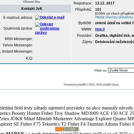
Věrnost fóru
Registrace:
13.12. 2017
Kontakt JvK
Příspěvků:
101
[0.05% ze všech příspěvků
Hledat všechny příspěvky 
E-mailová adresa:
Bydliště:
zelené údolí na veliké 
Soukromá zpráva:
WWW:
http://
Povolání:
Grafika, digitální tisk
MSN Messenger:
Zájmy:
Detekování neželeznýc
Yahoo Messenger:
 Instant Messenger:
ICQ:
Přejít na:
Powered by
phpBB
© 2001, 2005 phpBB Group
ledání field testy záhady tajemství pozvánky na akce manuály návody g
Teknetics Bounty Hunter Fisher Troy Shadow MD3009 ACE 150 ACE 25
R Mikel Minelab Musketeer Advantage Explorer Quatro MP X
er SE Fisher F75 Teknetics T2 Fisher F4 Titanium Adonis Fisher F
slav MAREK
|
e-mail
:
detektory (zavináč) hantec (tečka) cz
od 2025 v 