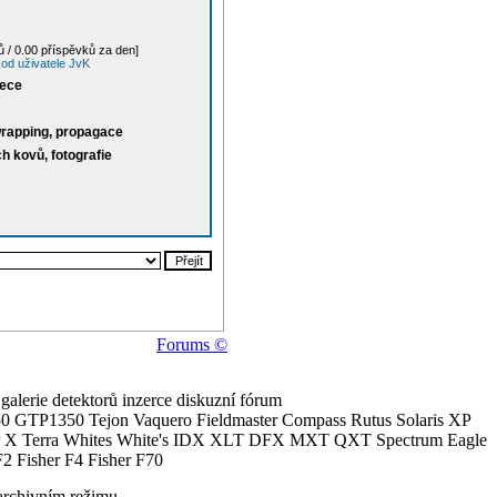
 / 0.00 příspěvků za den]
od uživatele JvK
řece
, wrapping, propagace
h kovů, fotografie
Forums ©
alerie detektorů inzerce diskuzní fórum
0 GTP1350 Tejon Vaquero Fieldmaster Compass Rutus Solaris XP
 Terra Whites White's IDX XLT DFX MXT QXT Spectrum Eagle
2 Fisher F4 Fisher F70
archivním režimu