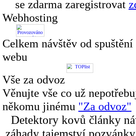
se zdarma zaregistrovat
z
Webhosting
Celkem návštěv od spuštění
webu
Vše za odvoz
Věnujte vše co už nepotřebu
někomu jinému
"Za odvoz"
Detektory kovů články náv
záhady tajemství pozvánky