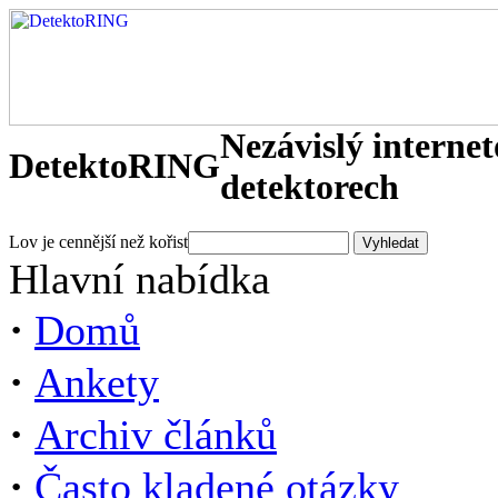
Nezávislý interne
DetektoRING
detektorech
Lov je cennější než kořist
Hlavní nabídka
·
Domů
·
Ankety
·
Archiv článků
·
Často kladené otázky