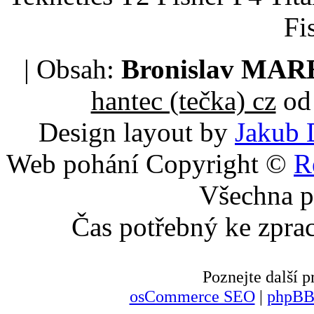
Fi
| Obsah:
Bronislav MA
hantec (tečka) cz
od 
Design layout by
Jakub 
Web pohání Copyright ©
R
Všechna p
Čas potřebný ke zpra
Poznejte další
osCommerce SEO
|
phpBB