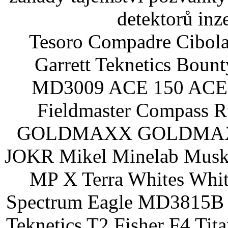
detektorů inz
Tesoro Compadre Cibola
Garrett Teknetics Boun
MD3009 ACE 150 ACE 
Fieldmaster Compass 
GOLDMAXX GOLDMAXX P
JOKR Mikel Minelab Muske
MP X Terra Whites Wh
Spectrum Eagle MD3815B 
Teknetics T2 Fisher F4 Tit