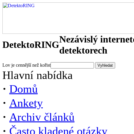
Nezávislý interne
DetektoRING
detektorech
Lov je cennější než kořist
Hlavní nabídka
·
Domů
·
Ankety
·
Archiv článků
·
Často kladené otázky