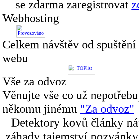
se zdarma zaregistrovat
z
Webhosting
Celkem návštěv od spuštění
webu
Vše za odvoz
Věnujte vše co už nepotřebu
někomu jinému
"Za odvoz"
Detektory kovů články náv
záhady tajemství pozvánky