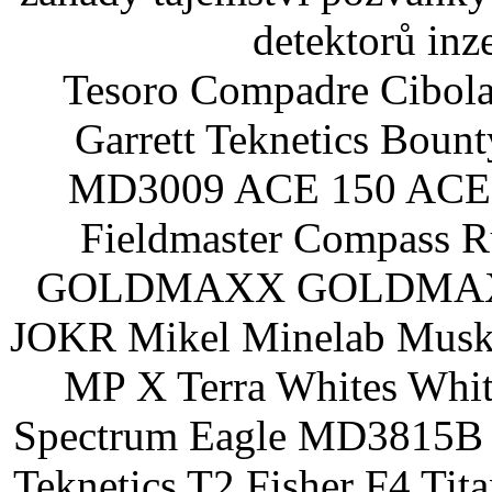
detektorů inz
Tesoro Compadre Cibola
Garrett Teknetics Boun
MD3009 ACE 150 ACE 
Fieldmaster Compass 
GOLDMAXX GOLDMAXX P
JOKR Mikel Minelab Muske
MP X Terra Whites Wh
Spectrum Eagle MD3815B 
Teknetics T2 Fisher F4 Tit