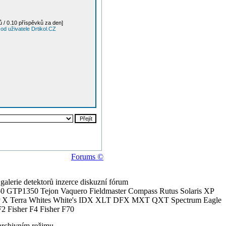
 / 0.10 příspěvků za den]
od uživatele Drtikol.CZ
Forums ©
alerie detektorů inzerce diskuzní fórum
0 GTP1350 Tejon Vaquero Fieldmaster Compass Rutus Solaris XP
 Terra Whites White's IDX XLT DFX MXT QXT Spectrum Eagle
2 Fisher F4 Fisher F70
archivním režimu