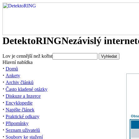
DetektoRING
Nezávislý interne
Lov je cennější než kořist
Hlavní nabídka
·
Domů
·
Ankety
·
Archiv článků
·
Často kladené otázky
·
Diskuze a Inzerce
·
Encyklopedie
·
Napište článek
·
Praktické odkazy
Obsa
·
Připomínky
·
Seznam uživatelů
·
Soubory ke stažení