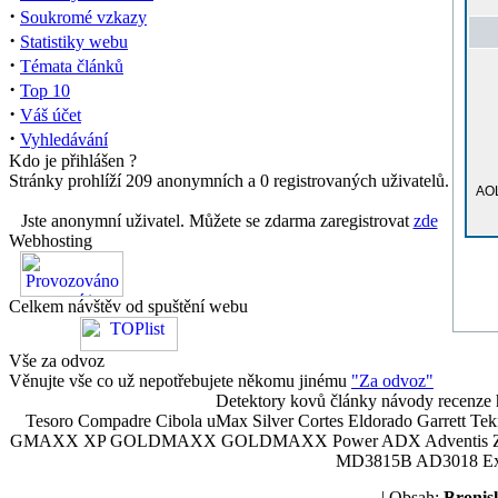
·
Soukromé vzkazy
·
Statistiky webu
·
Témata článků
·
Top 10
·
Váš účet
·
Vyhledávání
Kdo je přihlášen ?
Stránky prohlíží 209 anonymních a 0 registrovaných uživatelů.
AOL
Jste anonymní uživatel. Můžete se zdarma zaregistrovat
zde
Webhosting
Celkem návštěv od spuštění webu
Vše za odvoz
Věnujte vše co už nepotřebujete někomu jinému
"Za odvoz"
Detektory kovů články návody recenze h
Tesoro Compadre Cibola uMax Silver Cortes Eldorado Garrett 
GMAXX XP GOLDMAXX GOLDMAXX Power ADX Adventis Zetex JOK
MD3815B AD3018 Explor
| Obsah:
Broni