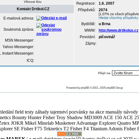
Věrnost fóru
Registrace:
1.6. 2007
Kontakt Drtikol.CZ
Příspěvků:
2074
[1.07% ze všech příspěvků
Hledat všechny příspěvky 
E-mailová adresa:
Bydliště:
u Brna
Soukromá zpráva:
WWW:
http://www.drtikolus.cz
Povolání:
pičovinář
MSN Messenger:
Zájmy:
Yahoo Messenger:
 Instant Messenger:
ICQ:
Přejít na:
Powered by
phpBB
© 2001, 2005 phpBB Group
ledání field testy záhady tajemství pozvánky na akce manuály návody g
Teknetics Bounty Hunter Fisher Troy Shadow MD3009 ACE 150 ACE 25
R Mikel Minelab Musketeer Advantage Explorer Quatro MP X
er SE Fisher F75 Teknetics T2 Fisher F4 Titanium Adonis Fisher F
slav MAREK
|
e-mail
:
detektory (zavináč) hantec (tečka) cz
od 2025 v 