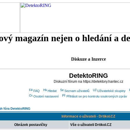
tový magazín nejen o hledání a d
Diskuze a Inzerce
DetektoRING
Diskuzní fórum na https://detektory.hantec.cz
FAQ
Hledat
Seznam uživatelů
Uživatelské skupiny
Osobní nastavení
Přihlásit se pro kontrolu soukromých zpráv
h fóra DetektoRING
Informace o uživateli - Drtikol.CZ
Obrázek postavičky
Vše o uživateli Drtikol.CZ