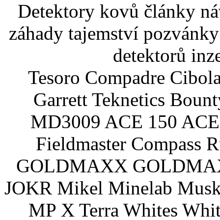
Detektory kovů články náv
záhady tajemství pozvánky
detektorů inz
Tesoro Compadre Cibola
Garrett Teknetics Boun
MD3009 ACE 150 ACE 
Fieldmaster Compass 
GOLDMAXX GOLDMAXX P
JOKR Mikel Minelab Muske
MP X Terra Whites Wh