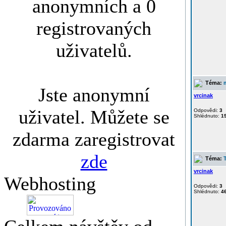
anonymních a 0
registrovaných
uživatelů.
Téma:
Jste anonymní
vrcinak
uživatel. Můžete se
Odpovědi:
3
Shlédnuto:
1
zdarma zaregistrovat
zde
Téma:
vrcinak
Webhosting
Odpovědi:
3
Shlédnuto:
4