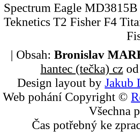
Spectrum Eagle MD3815B 
Teknetics T2 Fisher F4 Tit
Fi
| Obsah:
Bronislav MA
hantec (tečka) cz
od 
Design layout by
Jakub 
Web pohání Copyright ©
R
Všechna p
Čas potřebný ke zpra