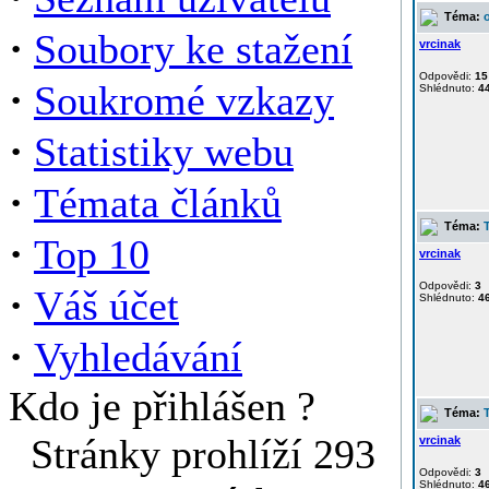
Téma:
·
Soubory ke stažení
vrcinak
Odpovědi:
15
·
Soukromé vzkazy
Shlédnuto:
4
·
Statistiky webu
·
Témata článků
Téma:
·
Top 10
vrcinak
Odpovědi:
3
·
Váš účet
Shlédnuto:
4
·
Vyhledávání
Kdo je přihlášen ?
Téma:
Stránky prohlíží 293
vrcinak
Odpovědi:
3
Shlédnuto:
4