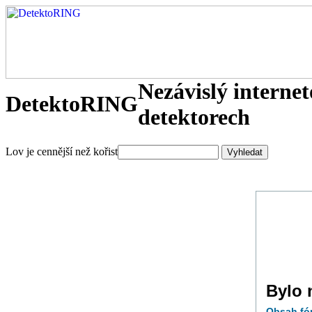
Nezávislý interne
DetektoRING
detektorech
Lov je cennější než kořist
Bylo 
Obsah fó