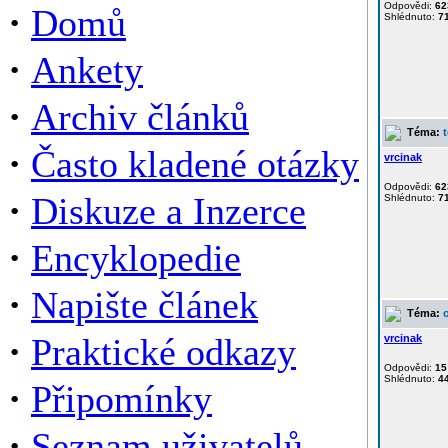
·
Odpovědi:
62
Domů
Shlédnuto:
7
·
Ankety
·
Archiv článků
Téma:
·
Často kladené otázky
vrcinak
Odpovědi:
62
·
Diskuze a Inzerce
Shlédnuto:
7
·
Encyklopedie
·
Napište článek
Téma:
·
Praktické odkazy
vrcinak
Odpovědi:
15
Shlédnuto:
4
·
Připomínky
·
Seznam uživatelů