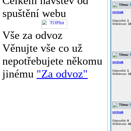
Celkem návštěv od
Téma:
spuštění webu
vrcinak
Odpovědi:
1
Shlédnuto:
1
Vše za odvoz
Věnujte vše co už
Téma:
nepotřebujete někomu
vrcinak
jinému
"Za odvoz"
Odpovědi:
1
Shlédnuto:
1
Téma:
vrcinak
Odpovědi:
0
Shlédnuto:
4