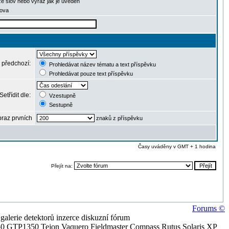
ze slov nebo výraz jak je uveden
lova
 předchozí:
Prohledávat název tématu a text příspěvku
Prohledávat pouze text příspěvku
Setřídit dle:
Vzestupně
Sestupně
raz prvních
znaků z příspěvku
Časy uváděny v GMT + 1 hodina
Přejít na:
Forums ©
alerie detektorů inzerce diskuzní fórum
0 GTP1350 Tejon Vaquero Fieldmaster Compass Rutus Solaris XP