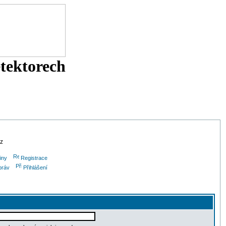
etektorech
cz
iny
Registrace
práv
Přihlášení