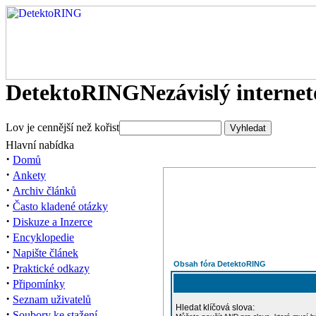
DetektoRING
Nezávislý interne
Lov je cennější než kořist
Hlavní nabídka
·
Domů
·
Ankety
·
Archiv článků
·
Často kladené otázky
·
Diskuze a Inzerce
·
Encyklopedie
·
Napište článek
Obsah fóra DetektoRING
·
Praktické odkazy
·
Připomínky
·
Seznam uživatelů
Hledat klíčová slova:
·
Soubory ke stažení