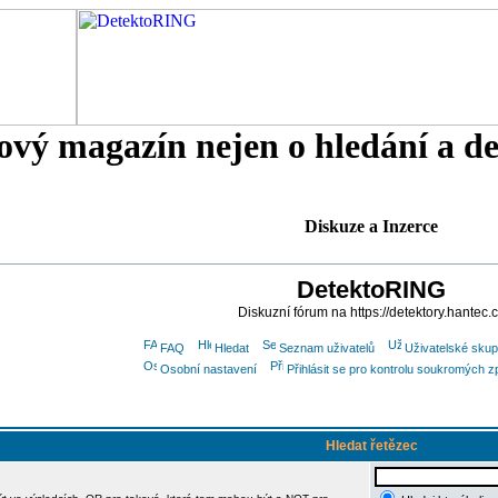
tový magazín nejen o hledání a d
Diskuze a Inzerce
DetektoRING
Diskuzní fórum na https://detektory.hantec.
FAQ
Hledat
Seznam uživatelů
Uživatelské skup
Osobní nastavení
Přihlásit se pro kontrolu soukromých z
Hledat řetězec