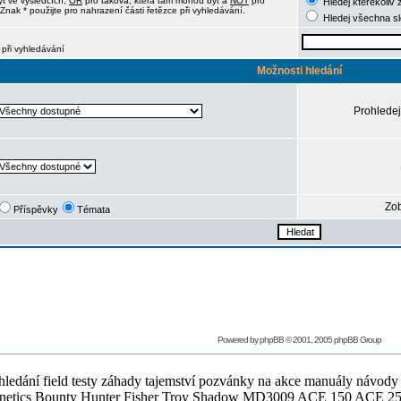
ýt ve výsledcích,
OR
pro taková, která tam mohou být a
NOT
pro
Hledej kterékoliv 
Znak * použijte pro nahrazení části řetězce při vyhledávání.
Hledej všechna s
 při vyhledávání
Možnosti hledání
Prohledej
Zob
Příspěvky
Témata
Powered by
phpBB
© 2001, 2005 phpBB Group
ledání field testy záhady tajemství pozvánky na akce manuály návody g
Teknetics Bounty Hunter Fisher Troy Shadow MD3009 ACE 150 ACE 25