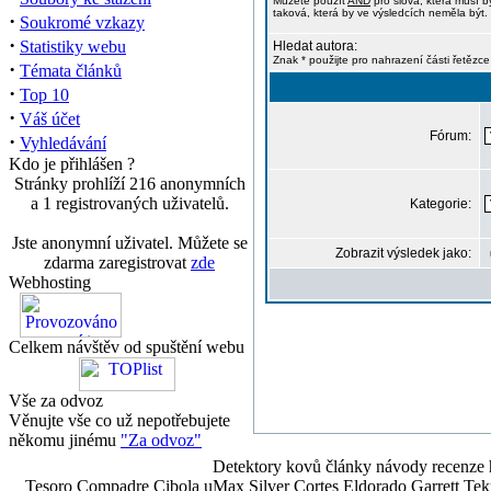
Můžete použít
AND
pro slova, která musí b
taková, která by ve výsledcích neměla být. 
·
Soukromé vzkazy
·
Statistiky webu
Hledat autora:
Znak * použijte pro nahrazení části řetězce
·
Témata článků
·
Top 10
·
Váš účet
Fórum:
·
Vyhledávání
Kdo je přihlášen ?
Stránky prohlíží 216 anonymních
a 1 registrovaných uživatelů.
Kategorie:
Jste anonymní uživatel. Můžete se
Zobrazit výsledek jako:
zdarma zaregistrovat
zde
Webhosting
Celkem návštěv od spuštění webu
Vše za odvoz
Věnujte vše co už nepotřebujete
někomu jinému
"Za odvoz"
Detektory kovů články návody recenze h
Tesoro Compadre Cibola uMax Silver Cortes Eldorado Garrett 