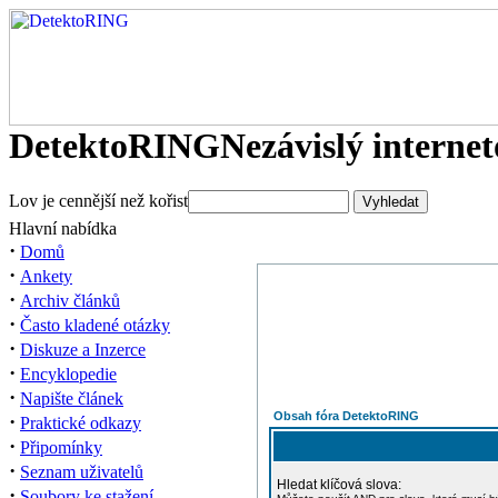
DetektoRING
Nezávislý interne
Lov je cennější než kořist
Hlavní nabídka
·
Domů
·
Ankety
·
Archiv článků
·
Často kladené otázky
·
Diskuze a Inzerce
·
Encyklopedie
·
Napište článek
Obsah fóra DetektoRING
·
Praktické odkazy
·
Připomínky
·
Seznam uživatelů
Hledat klíčová slova:
·
Soubory ke stažení