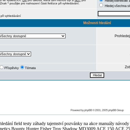
ýt ve výsledcích,
OR
pro taková, která tam mohou být a
NOT
pro
Hledej kterékoliv 
Znak * použijte pro nahrazení části řetězce při vyhledávání.
Hledej všechna s
 při vyhledávání
Možnosti hledání
Prohledej
Zob
Příspěvky
Témata
Powered by
phpBB
© 2001, 2005 phpBB Group
ledání field testy záhady tajemství pozvánky na akce manuály návody g
Teknetics Bounty Hunter Fisher Troy Shadow MD3009 ACE 150 ACE 25