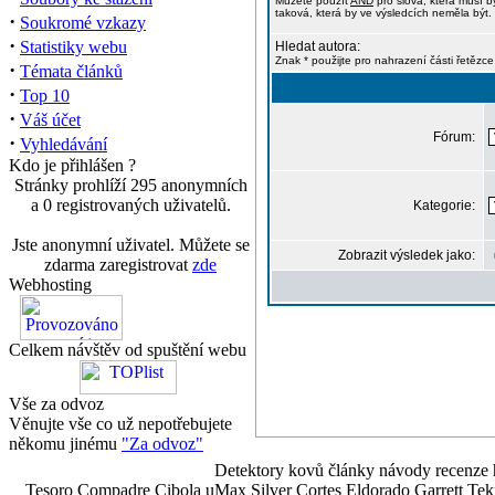
Můžete použít
AND
pro slova, která musí b
taková, která by ve výsledcích neměla být. 
·
Soukromé vzkazy
·
Statistiky webu
Hledat autora:
Znak * použijte pro nahrazení části řetězce
·
Témata článků
·
Top 10
·
Váš účet
Fórum:
·
Vyhledávání
Kdo je přihlášen ?
Stránky prohlíží 295 anonymních
a 0 registrovaných uživatelů.
Kategorie:
Jste anonymní uživatel. Můžete se
Zobrazit výsledek jako:
zdarma zaregistrovat
zde
Webhosting
Celkem návštěv od spuštění webu
Vše za odvoz
Věnujte vše co už nepotřebujete
někomu jinému
"Za odvoz"
Detektory kovů články návody recenze h
Tesoro Compadre Cibola uMax Silver Cortes Eldorado Garrett 