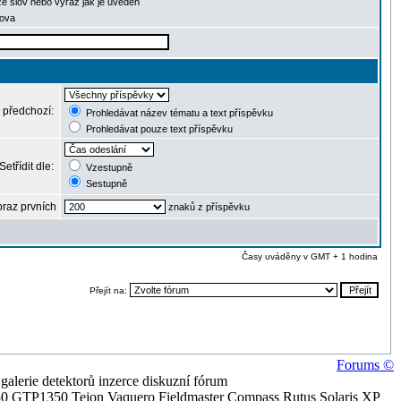
ze slov nebo výraz jak je uveden
lova
 předchozí:
Prohledávat název tématu a text příspěvku
Prohledávat pouze text příspěvku
Setřídit dle:
Vzestupně
Sestupně
raz prvních
znaků z příspěvku
Časy uváděny v GMT + 1 hodina
Přejít na:
Forums ©
alerie detektorů inzerce diskuzní fórum
0 GTP1350 Tejon Vaquero Fieldmaster Compass Rutus Solaris XP