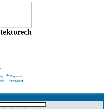
etektorech
cz
iny
Registrace
práv
Přihlášení