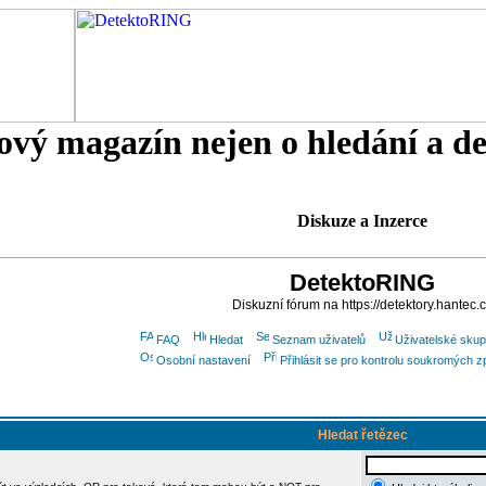
tový magazín nejen o hledání a d
Diskuze a Inzerce
DetektoRING
Diskuzní fórum na https://detektory.hantec.
FAQ
Hledat
Seznam uživatelů
Uživatelské skup
Osobní nastavení
Přihlásit se pro kontrolu soukromých z
Hledat řetězec