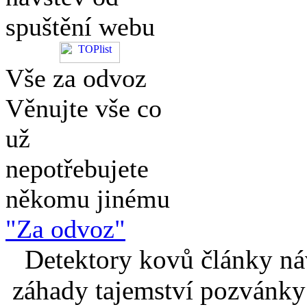
spuštění webu
Vše za odvoz
Věnujte vše co
už
nepotřebujete
někomu jinému
"Za odvoz"
Detektory kovů články náv
záhady tajemství pozvánky