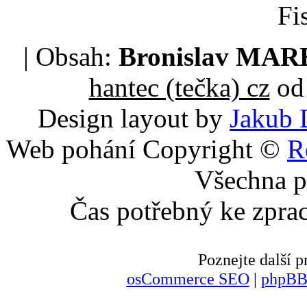
Fi
| Obsah:
Bronislav MA
hantec (tečka) cz
od 
Design layout by
Jakub 
Web pohání Copyright ©
R
Všechna p
Čas potřebný ke zpra
Poznejte další
osCommerce SEO
|
phpBB