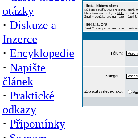
Hledat klíčová slova:
otázky
Můžete použít
AND
pro slova, která m
která tam mohou být a
NOT
pro takov
Znak * použijte pro nahrazení části ře
·
Diskuze a
Hledat autora:
Znak * použijte pro nahrazení části ř
Inzerce
·
Encyklopedie
Fórum:
·
Napište
Kategorie:
článek
·
Praktické
Zobrazit výsledek jako:
Pří
odkazy
·
Připomínky
·