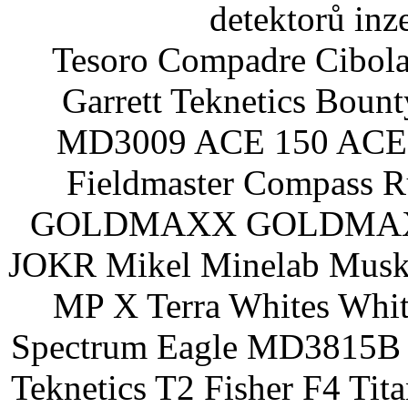
detektorů inz
Tesoro Compadre Cibola
Garrett Teknetics Boun
MD3009 ACE 150 ACE 
Fieldmaster Compass 
GOLDMAXX GOLDMAXX P
JOKR Mikel Minelab Muske
MP X Terra Whites Wh
Spectrum Eagle MD3815B 
Teknetics T2 Fisher F4 Tit