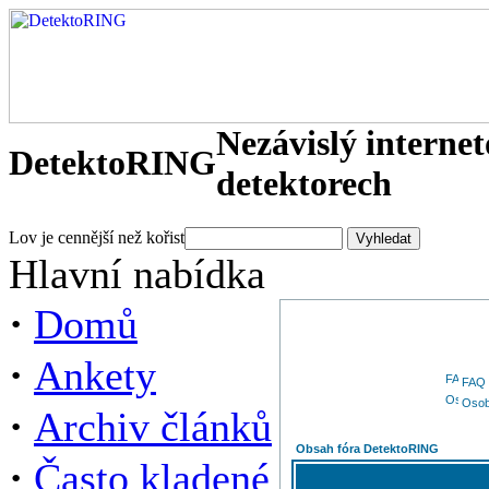
Nezávislý interne
DetektoRING
detektorech
Lov je cennější než kořist
Hlavní nabídka
·
Domů
·
Ankety
FAQ
Osob
·
Archiv článků
Obsah fóra DetektoRING
·
Často kladené