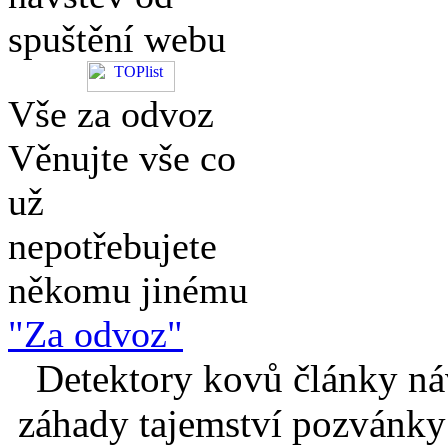
spuštění webu
Vše za odvoz
Věnujte vše co
už
nepotřebujete
někomu jinému
"Za odvoz"
Detektory kovů články náv
záhady tajemství pozvánky