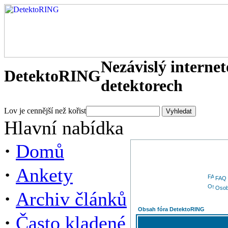
Nezávislý interne
DetektoRING
detektorech
Lov je cennější než kořist
Hlavní nabídka
·
Domů
·
Ankety
FAQ
Osob
·
Archiv článků
Obsah fóra DetektoRING
·
Často kladené