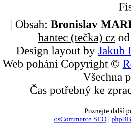
Fi
| Obsah:
Bronislav MA
hantec (tečka) cz
od 
Design layout by
Jakub 
Web pohání Copyright ©
R
Všechna p
Čas potřebný ke zpra
Poznejte další
osCommerce SEO
|
phpBB