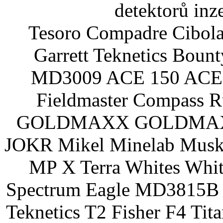
detektorů inz
Tesoro Compadre Cibola
Garrett Teknetics Boun
MD3009 ACE 150 ACE 
Fieldmaster Compass 
GOLDMAXX GOLDMAXX P
JOKR Mikel Minelab Muske
MP X Terra Whites Wh
Spectrum Eagle MD3815B 
Teknetics T2 Fisher F4 Tit