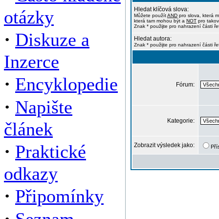
Hledat klíčová slova:
otázky
Můžete použít
AND
pro slova, která m
která tam mohou být a
NOT
pro takov
Znak * použijte pro nahrazení části ře
·
Diskuze a
Hledat autora:
Znak * použijte pro nahrazení části ř
Inzerce
·
Encyklopedie
Fórum:
·
Napište
Kategorie:
článek
·
Praktické
Zobrazit výsledek jako:
Pří
odkazy
·
Připomínky
·