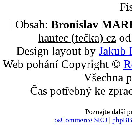
Fi
| Obsah:
Bronislav MA
hantec (tečka) cz
od 
Design layout by
Jakub 
Web pohání Copyright ©
R
Všechna p
Čas potřebný ke zpra
Poznejte další
osCommerce SEO
|
phpBB