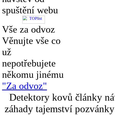
spuštění webu
Vše za odvoz
Věnujte vše co
už
nepotřebujete
někomu jinému
"Za odvoz"
Detektory kovů články náv
záhady tajemství pozvánky