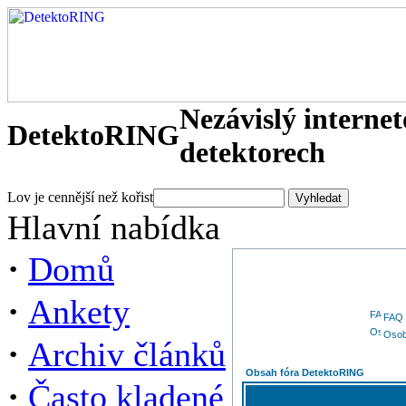
Nezávislý interne
DetektoRING
detektorech
Lov je cennější než kořist
Hlavní nabídka
·
Domů
·
Ankety
FAQ
Osob
·
Archiv článků
Obsah fóra DetektoRING
·
Často kladené