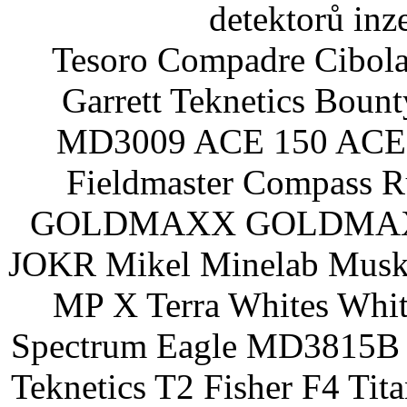
detektorů inz
Tesoro Compadre Cibola
Garrett Teknetics Boun
MD3009 ACE 150 ACE 
Fieldmaster Compass 
GOLDMAXX GOLDMAXX P
JOKR Mikel Minelab Muske
MP X Terra Whites Wh
Spectrum Eagle MD3815B 
Teknetics T2 Fisher F4 Tit