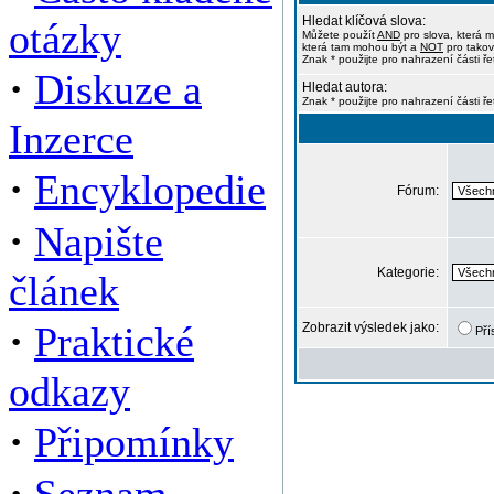
Hledat klíčová slova:
otázky
Můžete použít
AND
pro slova, která m
která tam mohou být a
NOT
pro takov
Znak * použijte pro nahrazení části ře
·
Diskuze a
Hledat autora:
Znak * použijte pro nahrazení části ř
Inzerce
·
Encyklopedie
Fórum:
·
Napište
Kategorie:
článek
·
Praktické
Zobrazit výsledek jako:
Pří
odkazy
·
Připomínky
·