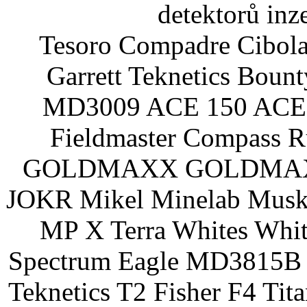
detektorů inz
Tesoro Compadre Cibola
Garrett Teknetics Boun
MD3009 ACE 150 ACE 
Fieldmaster Compass 
GOLDMAXX GOLDMAXX P
JOKR Mikel Minelab Muske
MP X Terra Whites Wh
Spectrum Eagle MD3815B 
Teknetics T2 Fisher F4 Tit