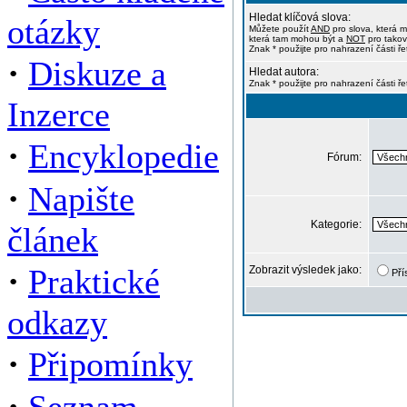
Hledat klíčová slova:
otázky
Můžete použít
AND
pro slova, která m
která tam mohou být a
NOT
pro takov
Znak * použijte pro nahrazení části ře
·
Diskuze a
Hledat autora:
Znak * použijte pro nahrazení části ř
Inzerce
·
Encyklopedie
Fórum:
·
Napište
Kategorie:
článek
·
Praktické
Zobrazit výsledek jako:
Pří
odkazy
·
Připomínky
·