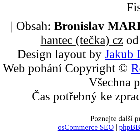
Fi
| Obsah:
Bronislav MA
hantec (tečka) cz
od 
Design layout by
Jakub 
Web pohání Copyright ©
R
Všechna p
Čas potřebný ke zpra
Poznejte další
osCommerce SEO
|
phpBB