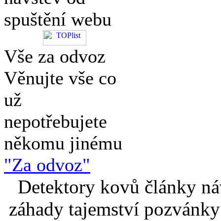
spuštění webu
Vše za odvoz
Věnujte vše co
už
nepotřebujete
někomu jinému
"Za odvoz"
Detektory kovů články náv
záhady tajemství pozvánky