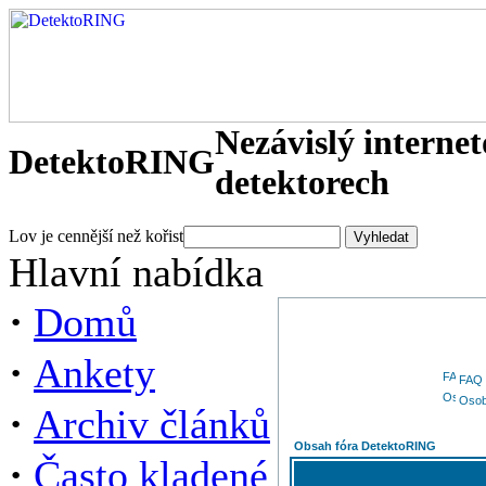
Nezávislý interne
DetektoRING
detektorech
Lov je cennější než kořist
Hlavní nabídka
·
Domů
·
Ankety
FAQ
Osob
·
Archiv článků
Obsah fóra DetektoRING
·
Často kladené