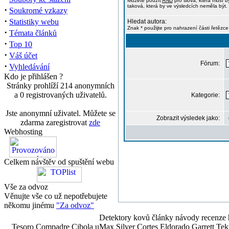
Můžete použít
AND
pro slova, která musí b
taková, která by ve výsledcích neměla být. 
·
Soukromé vzkazy
·
Statistiky webu
Hledat autora:
Znak * použijte pro nahrazení části řetězce
·
Témata článků
·
Top 10
·
Váš účet
Fórum:
·
Vyhledávání
Kdo je přihlášen ?
Stránky prohlíží 214 anonymních
a 0 registrovaných uživatelů.
Kategorie:
Jste anonymní uživatel. Můžete se
Zobrazit výsledek jako:
zdarma zaregistrovat
zde
Webhosting
Celkem návštěv od spuštění webu
Vše za odvoz
Věnujte vše co už nepotřebujete
někomu jinému
"Za odvoz"
Detektory kovů články návody recenze h
Tesoro Compadre Cibola uMax Silver Cortes Eldorado Garrett 