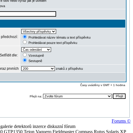
ze slov nebo výraz jak je uveden
lova
 předchozí:
Prohledávat název tématu a text příspěvku
Prohledávat pouze text příspěvku
Setřídit dle:
Vzestupně
Sestupně
raz prvních
znaků z příspěvku
Časy uváděny v GMT + 1 hodina
Přejít na:
Forums ©
alerie detektorů inzerce diskuzní fórum
0 GTP1350 Tejon Vaquero Fieldmaster Compass Rutus Solaris XP