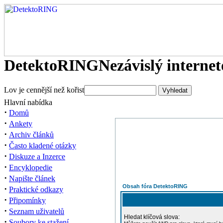
DetektoRING
Nezávislý interne
Lov je cennější než kořist
Hlavní nabídka
·
Domů
·
Ankety
·
Archiv článků
·
Často kladené otázky
·
Diskuze a Inzerce
·
Encyklopedie
·
Napište článek
Obsah fóra DetektoRING
·
Praktické odkazy
·
Připomínky
·
Seznam uživatelů
Hledat klíčová slova:
·
Soubory ke stažení