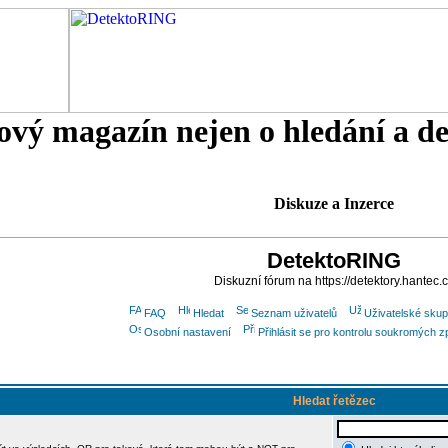
tový magazín nejen o hledání a d
Diskuze a Inzerce
DetektoRING
Diskuzní fórum na https://detektory.hantec.
FAQ
Hledat
Seznam uživatelů
Uživatelské skup
Osobní nastavení
Přihlásit se pro kontrolu soukromých z
Hledat řetězec