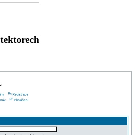
etektorech
cz
iny
Registrace
práv
Přihlášení