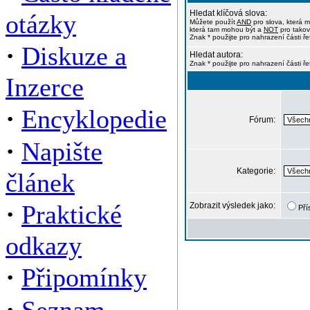
Hledat klíčová slova:
otázky
Můžete použít
AND
pro slova, která m
která tam mohou být a
NOT
pro takov
Znak * použijte pro nahrazení části ře
·
Diskuze a
Hledat autora:
Znak * použijte pro nahrazení části ř
Inzerce
·
Encyklopedie
Fórum:
·
Napište
Kategorie:
článek
·
Praktické
Zobrazit výsledek jako:
Pří
odkazy
·
Připomínky
·