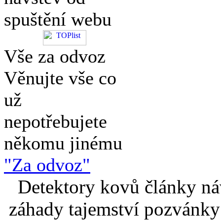
spuštění webu
Vše za odvoz
Věnujte vše co
už
nepotřebujete
někomu jinému
"Za odvoz"
Detektory kovů články náv
záhady tajemství pozvánky