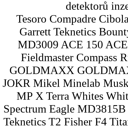
detektorů inz
Tesoro Compadre Cibola
Garrett Teknetics Boun
MD3009 ACE 150 ACE 
Fieldmaster Compass 
GOLDMAXX GOLDMAXX P
JOKR Mikel Minelab Muske
MP X Terra Whites Wh
Spectrum Eagle MD3815B 
Teknetics T2 Fisher F4 Tit