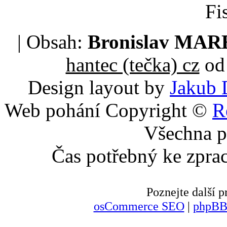
Fi
| Obsah:
Bronislav MA
hantec (tečka) cz
od 
Design layout by
Jakub 
Web pohání Copyright ©
R
Všechna p
Čas potřebný ke zpra
Poznejte další
osCommerce SEO
|
phpBB