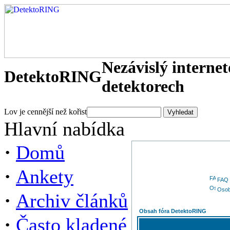
Nezávislý interne
DetektoRING
detektorech
Lov je cennější než kořist
Hlavní nabídka
·
Domů
·
Ankety
FAQ
Osob
·
Archiv článků
Obsah fóra DetektoRING
·
Často kladené