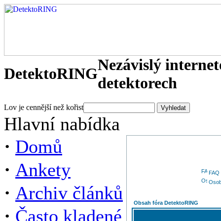
Nezávislý interne
DetektoRING
detektorech
Lov je cennější než kořist
Hlavní nabídka
·
Domů
·
Ankety
FAQ
Osob
·
Archiv článků
Obsah fóra DetektoRING
·
Často kladené