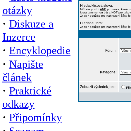
Hledat klíčová slova:
otázky
Můžete použít
AND
pro slova, která m
která tam mohou být a
NOT
pro takov
Znak * použijte pro nahrazení části ře
·
Diskuze a
Hledat autora:
Znak * použijte pro nahrazení části ř
Inzerce
·
Encyklopedie
Fórum:
·
Napište
Kategorie:
článek
·
Praktické
Zobrazit výsledek jako:
Pří
odkazy
·
Připomínky
·