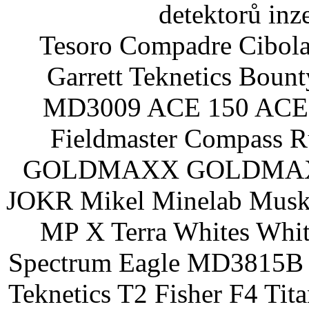
detektorů inz
Tesoro Compadre Cibola
Garrett Teknetics Boun
MD3009 ACE 150 ACE 
Fieldmaster Compass 
GOLDMAXX GOLDMAXX P
JOKR Mikel Minelab Muske
MP X Terra Whites Wh
Spectrum Eagle MD3815B 
Teknetics T2 Fisher F4 Tit