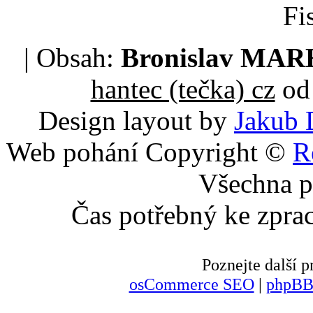
Fi
| Obsah:
Bronislav MA
hantec (tečka) cz
od 
Design layout by
Jakub 
Web pohání Copyright ©
R
Všechna p
Čas potřebný ke zpra
Poznejte další
osCommerce SEO
|
phpBB