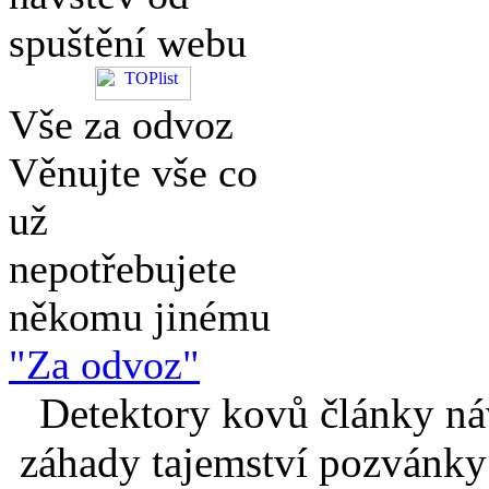
spuštění webu
Vše za odvoz
Věnujte vše co
už
nepotřebujete
někomu jinému
"Za odvoz"
Detektory kovů články náv
záhady tajemství pozvánky