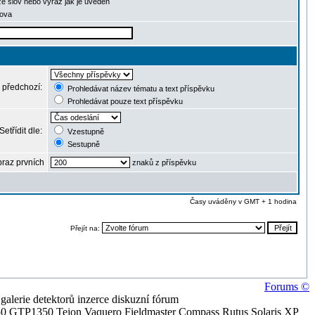
ze slov nebo výraz jak je uveden
lova
 předchozí:
Prohledávat název tématu a text příspěvku
Prohledávat pouze text příspěvku
Setřídit dle:
Vzestupně
Sestupně
raz prvních
znaků z příspěvku
Časy uváděny v GMT + 1 hodina
Přejít na:
Forums ©
alerie detektorů inzerce diskuzní fórum
0 GTP1350 Tejon Vaquero Fieldmaster Compass Rutus Solaris XP