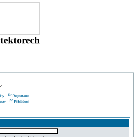
etektorech
cz
iny
Registrace
práv
Přihlášení