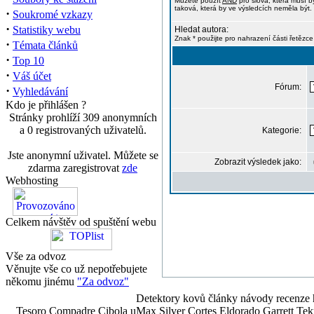
Můžete použít
AND
pro slova, která musí b
taková, která by ve výsledcích neměla být. 
·
Soukromé vzkazy
·
Statistiky webu
Hledat autora:
Znak * použijte pro nahrazení části řetězce
·
Témata článků
·
Top 10
·
Váš účet
Fórum:
·
Vyhledávání
Kdo je přihlášen ?
Stránky prohlíží 309 anonymních
a 0 registrovaných uživatelů.
Kategorie:
Jste anonymní uživatel. Můžete se
Zobrazit výsledek jako:
zdarma zaregistrovat
zde
Webhosting
Celkem návštěv od spuštění webu
Vše za odvoz
Věnujte vše co už nepotřebujete
někomu jinému
"Za odvoz"
Detektory kovů články návody recenze h
Tesoro Compadre Cibola uMax Silver Cortes Eldorado Garrett 