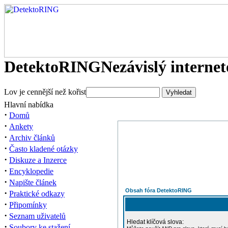
DetektoRING
Nezávislý interne
Lov je cennější než kořist
Hlavní nabídka
·
Domů
·
Ankety
·
Archiv článků
·
Často kladené otázky
·
Diskuze a Inzerce
·
Encyklopedie
·
Napište článek
Obsah fóra DetektoRING
·
Praktické odkazy
·
Připomínky
·
Seznam uživatelů
Hledat klíčová slova:
·
Soubory ke stažení