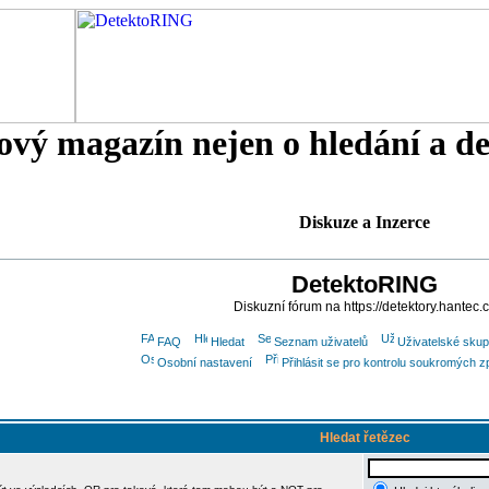
tový magazín nejen o hledání a d
Diskuze a Inzerce
DetektoRING
Diskuzní fórum na https://detektory.hantec.
FAQ
Hledat
Seznam uživatelů
Uživatelské skup
Osobní nastavení
Přihlásit se pro kontrolu soukromých z
Hledat řetězec