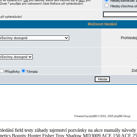
ýt ve výsledcích,
OR
pro taková, která tam mohou být a
NOT
pro
Hledej kterékoliv 
Znak * použijte pro nahrazení části řetězce při vyhledávání.
Hledej všechna s
 při vyhledávání
Možnosti hledání
Prohledej
Zob
Příspěvky
Témata
Powered by
phpBB
© 2001, 2005 phpBB Group
ledání field testy záhady tajemství pozvánky na akce manuály návody g
Teknetics Bounty Hunter Fisher Troy Shadow MD3009 ACE 150 ACE 25