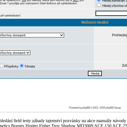
ýt ve výsledcích,
OR
pro taková, která tam mohou být a
NOT
pro
Hledej kterékoliv 
Znak * použijte pro nahrazení části řetězce při vyhledávání.
Hledej všechna s
 při vyhledávání
Možnosti hledání
Prohledej
Zob
Příspěvky
Témata
Powered by
phpBB
© 2001, 2005 phpBB Group
ledání field testy záhady tajemství pozvánky na akce manuály návody g
Teknetics Bounty Hunter Fisher Troy Shadow MD3009 ACE 150 ACE 25