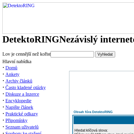
DetektoRING
Nezávislý interne
Lov je cennější než kořist
Hlavní nabídka
·
Domů
·
Ankety
·
Archiv článků
·
Často kladené otázky
·
Diskuze a Inzerce
·
Encyklopedie
·
Napište článek
Obsah fóra DetektoRING
·
Praktické odkazy
·
Připomínky
·
Seznam uživatelů
Hledat klíčová slova:
·
Soubory ke stažení