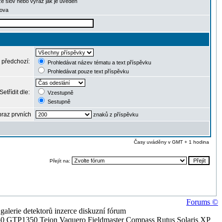
ze slov nebo výraz jak je uveden
lova
 předchozí:
Prohledávat název tématu a text příspěvku
Prohledávat pouze text příspěvku
Setřídit dle:
Vzestupně
Sestupně
raz prvních
znaků z příspěvku
Časy uváděny v GMT + 1 hodina
Přejít na:
Forums ©
alerie detektorů inzerce diskuzní fórum
0 GTP1350 Tejon Vaquero Fieldmaster Compass Rutus Solaris XP