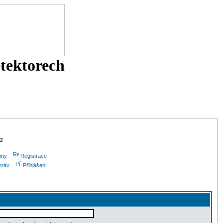
etektorech
cz
iny
Registrace
práv
Přihlášení