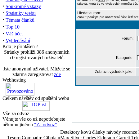
Můžete použít
AND
pro slova, která musí b
taková, která by ve výsledcích neměla být. 
·
Soukromé vzkazy
·
Statistiky webu
Hledat autora:
Znak * použijte pro nahrazení části řetězce
·
Témata článků
·
Top 10
·
Váš účet
Fórum:
·
Vyhledávání
Kdo je přihlášen ?
Stránky prohlíží 386 anonymních
a 0 registrovaných uživatelů.
Kategorie:
Jste anonymní uživatel. Můžete se
Zobrazit výsledek jako:
zdarma zaregistrovat
zde
Webhosting
Celkem návštěv od spuštění webu
Vše za odvoz
Věnujte vše co už nepotřebujete
někomu jinému
"Za odvoz"
Detektory kovů články návody recenze h
Tesoro Compadre Cibola uMax Silver Cortes Eldorado Garrett 