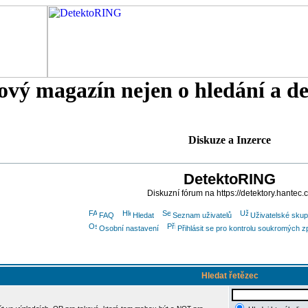
tový magazín nejen o hledání a d
Diskuze a Inzerce
DetektoRING
Diskuzní fórum na https://detektory.hantec.
FAQ
Hledat
Seznam uživatelů
Uživatelské skup
Osobní nastavení
Přihlásit se pro kontrolu soukromých z
Hledat řetězec