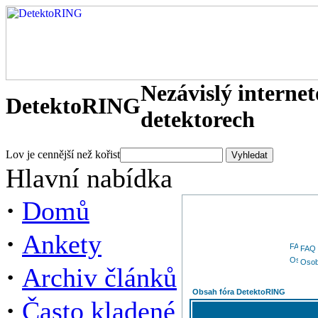
Nezávislý interne
DetektoRING
detektorech
Lov je cennější než kořist
Hlavní nabídka
·
Domů
·
Ankety
FAQ
Osob
·
Archiv článků
Obsah fóra DetektoRING
·
Často kladené