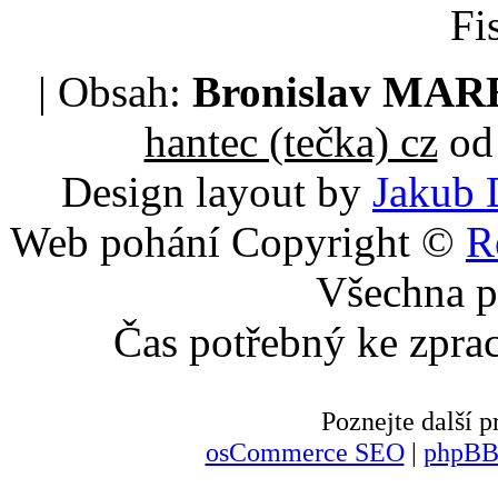
Fi
| Obsah:
Bronislav MA
hantec (tečka) cz
od 
Design layout by
Jakub 
Web pohání Copyright ©
R
Všechna p
Čas potřebný ke zpra
Poznejte další
osCommerce SEO
|
phpBB