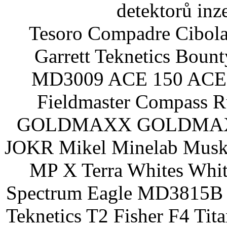
detektorů inz
Tesoro Compadre Cibola
Garrett Teknetics Boun
MD3009 ACE 150 ACE 
Fieldmaster Compass 
GOLDMAXX GOLDMAXX P
JOKR Mikel Minelab Muske
MP X Terra Whites Wh
Spectrum Eagle MD3815B 
Teknetics T2 Fisher F4 Tit