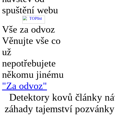
spuštění webu
Vše za odvoz
Věnujte vše co
už
nepotřebujete
někomu jinému
"Za odvoz"
Detektory kovů články náv
záhady tajemství pozvánky