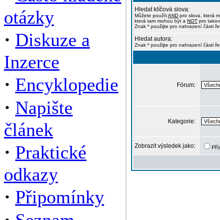
Hledat klíčová slova:
otázky
Můžete použít
AND
pro slova, která m
která tam mohou být a
NOT
pro takov
Znak * použijte pro nahrazení části ře
·
Diskuze a
Hledat autora:
Znak * použijte pro nahrazení části ř
Inzerce
·
Encyklopedie
Fórum:
·
Napište
Kategorie:
článek
·
Praktické
Zobrazit výsledek jako:
Pří
odkazy
·
Připomínky
·