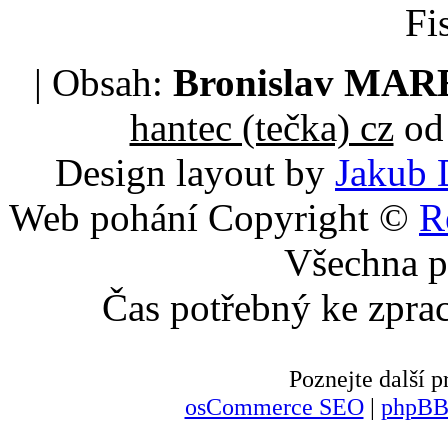
Fi
| Obsah:
Bronislav MA
hantec (tečka) cz
od 
Design layout by
Jakub 
Web pohání Copyright ©
R
Všechna p
Čas potřebný ke zpra
Poznejte další
osCommerce SEO
|
phpBB