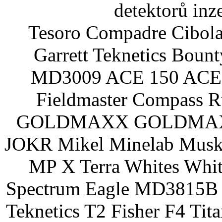
detektorů inz
Tesoro Compadre Cibola
Garrett Teknetics Boun
MD3009 ACE 150 ACE 
Fieldmaster Compass 
GOLDMAXX GOLDMAXX P
JOKR Mikel Minelab Muske
MP X Terra Whites Wh
Spectrum Eagle MD3815B 
Teknetics T2 Fisher F4 Tit