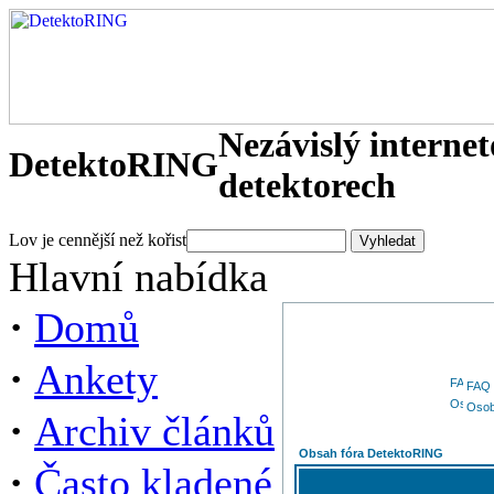
Nezávislý interne
DetektoRING
detektorech
Lov je cennější než kořist
Hlavní nabídka
·
Domů
·
Ankety
FAQ
Osob
·
Archiv článků
Obsah fóra DetektoRING
·
Často kladené