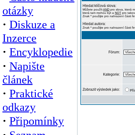
Hledat klíčová slova:
otázky
Můžete použít
AND
pro slova, která m
která tam mohou být a
NOT
pro takov
Znak * použijte pro nahrazení části ře
·
Diskuze a
Hledat autora:
Znak * použijte pro nahrazení části ř
Inzerce
·
Encyklopedie
Fórum:
·
Napište
Kategorie:
článek
·
Praktické
Zobrazit výsledek jako:
Pří
odkazy
·
Připomínky
·