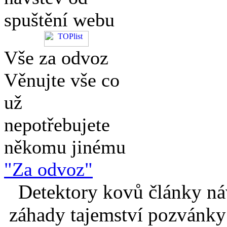
spuštění webu
Vše za odvoz
Věnujte vše co
už
nepotřebujete
někomu jinému
"Za odvoz"
Detektory kovů články náv
záhady tajemství pozvánky