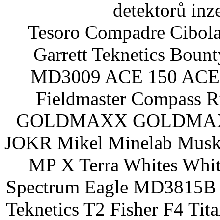
detektorů inz
Tesoro Compadre Cibola
Garrett Teknetics Boun
MD3009 ACE 150 ACE 
Fieldmaster Compass 
GOLDMAXX GOLDMAXX P
JOKR Mikel Minelab Muske
MP X Terra Whites Wh
Spectrum Eagle MD3815B 
Teknetics T2 Fisher F4 Tit