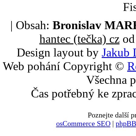
Fi
| Obsah:
Bronislav MA
hantec (tečka) cz
od 
Design layout by
Jakub 
Web pohání Copyright ©
R
Všechna p
Čas potřebný ke zpra
Poznejte další
osCommerce SEO
|
phpBB