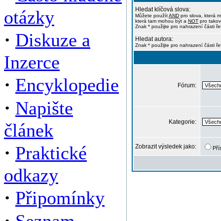
Hledat klíčová slova:
otázky
Můžete použít
AND
pro slova, která m
která tam mohou být a
NOT
pro takov
Znak * použijte pro nahrazení části ře
·
Diskuze a
Hledat autora:
Znak * použijte pro nahrazení části ř
Inzerce
·
Encyklopedie
Fórum:
·
Napište
Kategorie:
článek
·
Praktické
Zobrazit výsledek jako:
Pří
odkazy
·
Připomínky
·