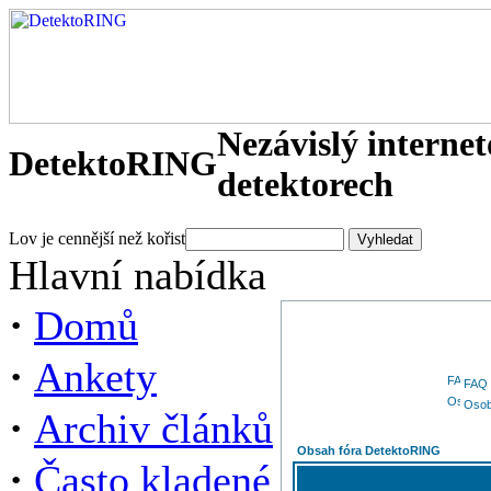
Nezávislý interne
DetektoRING
detektorech
Lov je cennější než kořist
Hlavní nabídka
·
Domů
·
Ankety
FAQ
Osob
·
Archiv článků
Obsah fóra DetektoRING
·
Často kladené