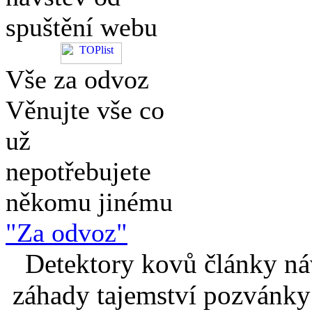
spuštění webu
Vše za odvoz
Věnujte vše co
už
nepotřebujete
někomu jinému
"Za odvoz"
Detektory kovů články náv
záhady tajemství pozvánky