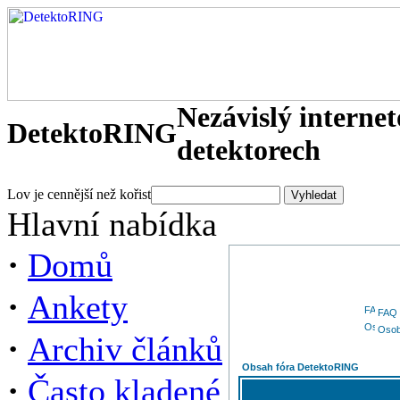
Nezávislý interne
DetektoRING
detektorech
Lov je cennější než kořist
Hlavní nabídka
·
Domů
·
Ankety
FAQ
Osob
·
Archiv článků
Obsah fóra DetektoRING
·
Často kladené