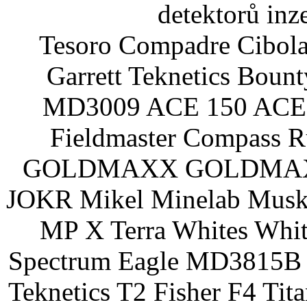
detektorů inz
Tesoro Compadre Cibola
Garrett Teknetics Boun
MD3009 ACE 150 ACE 
Fieldmaster Compass 
GOLDMAXX GOLDMAXX P
JOKR Mikel Minelab Muske
MP X Terra Whites Wh
Spectrum Eagle MD3815B 
Teknetics T2 Fisher F4 Tit