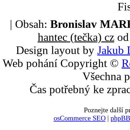
Fi
| Obsah:
Bronislav MA
hantec (tečka) cz
od 
Design layout by
Jakub 
Web pohání Copyright ©
R
Všechna p
Čas potřebný ke zpra
Poznejte další
osCommerce SEO
|
phpBB