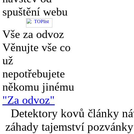
spuštění webu
Vše za odvoz
Věnujte vše co
už
nepotřebujete
někomu jinému
"Za odvoz"
Detektory kovů články náv
záhady tajemství pozvánky