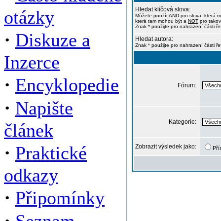
Hledat klíčová slova:
otázky
Můžete použít
AND
pro slova, která m
která tam mohou být a
NOT
pro takov
Znak * použijte pro nahrazení části ře
·
Diskuze a
Hledat autora:
Znak * použijte pro nahrazení části ř
Inzerce
·
Encyklopedie
Fórum:
·
Napište
Kategorie:
článek
·
Praktické
Zobrazit výsledek jako:
Pří
odkazy
·
Připomínky
·