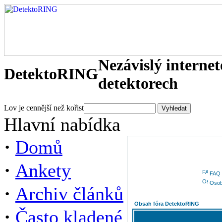
Nezávislý interne
DetektoRING
detektorech
Lov je cennější než kořist
Hlavní nabídka
·
Domů
·
Ankety
FAQ
Osob
·
Archiv článků
Obsah fóra DetektoRING
·
Často kladené