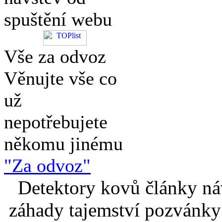
spuštění webu
Vše za odvoz
Věnujte vše co
už
nepotřebujete
někomu jinému
"Za odvoz"
Detektory kovů články náv
záhady tajemství pozvánky