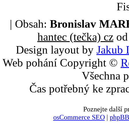
Fi
| Obsah:
Bronislav MA
hantec (tečka) cz
od 
Design layout by
Jakub 
Web pohání Copyright ©
R
Všechna p
Čas potřebný ke zpra
Poznejte další
osCommerce SEO
|
phpBB