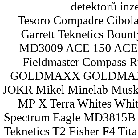
detektorů inz
Tesoro Compadre Cibola
Garrett Teknetics Boun
MD3009 ACE 150 ACE 
Fieldmaster Compass 
GOLDMAXX GOLDMAXX P
JOKR Mikel Minelab Muske
MP X Terra Whites Wh
Spectrum Eagle MD3815B 
Teknetics T2 Fisher F4 Tit