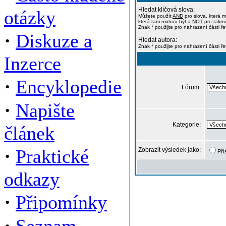
Hledat klíčová slova:
otázky
Můžete použít
AND
pro slova, která m
která tam mohou být a
NOT
pro takov
Znak * použijte pro nahrazení části ře
·
Diskuze a
Hledat autora:
Znak * použijte pro nahrazení části ř
Inzerce
·
Encyklopedie
Fórum:
·
Napište
Kategorie:
článek
·
Praktické
Zobrazit výsledek jako:
Pří
odkazy
·
Připomínky
·