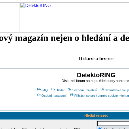
tový magazín nejen o hledání a d
Diskuze a Inzerce
DetektoRING
Diskuzní fórum na https://detektory.hantec.
FAQ
Hledat
Seznam uživatelů
Uživatelské skup
Osobní nastavení
Přihlásit se pro kontrolu soukromých z
Hledat řetězec