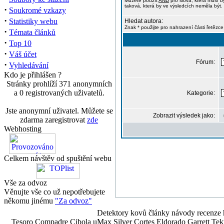
Můžete použít
AND
pro slova, která musí b
taková, která by ve výsledcích neměla být. 
·
Soukromé vzkazy
·
Statistiky webu
Hledat autora:
Znak * použijte pro nahrazení části řetězce
·
Témata článků
·
Top 10
·
Váš účet
Fórum:
·
Vyhledávání
Kdo je přihlášen ?
Stránky prohlíží 371 anonymních
a 0 registrovaných uživatelů.
Kategorie:
Jste anonymní uživatel. Můžete se
Zobrazit výsledek jako:
zdarma zaregistrovat
zde
Webhosting
Celkem návštěv od spuštění webu
Vše za odvoz
Věnujte vše co už nepotřebujete
někomu jinému
"Za odvoz"
Detektory kovů články návody recenze h
Tesoro Compadre Cibola uMax Silver Cortes Eldorado Garrett 