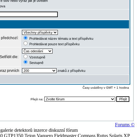
ze slov nebo výraz jak je uveden
lova
 předchozí:
Prohledávat název tématu a text příspěvku
Prohledávat pouze text příspěvku
Setřídit dle:
Vzestupně
Sestupně
raz prvních
znaků z příspěvku
Časy uváděny v GMT + 1 hodina
Přejít na:
Forums ©
alerie detektorů inzerce diskuzní fórum
0 GTP1350 Tejon Vaquero Fieldmaster Compass Rutus Solaris XP