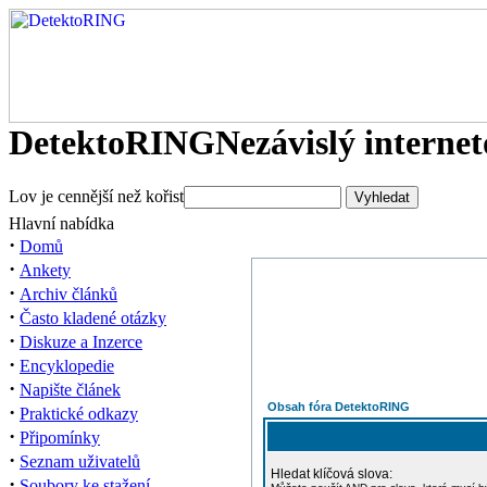
DetektoRING
Nezávislý interne
Lov je cennější než kořist
Hlavní nabídka
·
Domů
·
Ankety
·
Archiv článků
·
Často kladené otázky
·
Diskuze a Inzerce
·
Encyklopedie
·
Napište článek
Obsah fóra DetektoRING
·
Praktické odkazy
·
Připomínky
·
Seznam uživatelů
Hledat klíčová slova:
·
Soubory ke stažení