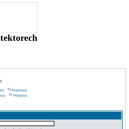
etektorech
cz
iny
Registrace
práv
Přihlášení