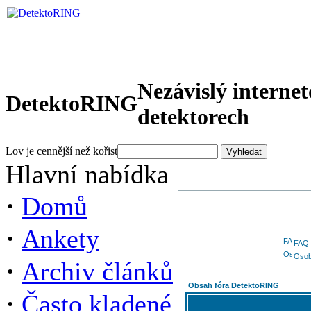
Nezávislý interne
DetektoRING
detektorech
Lov je cennější než kořist
Hlavní nabídka
·
Domů
·
Ankety
FAQ
Osob
·
Archiv článků
Obsah fóra DetektoRING
·
Často kladené