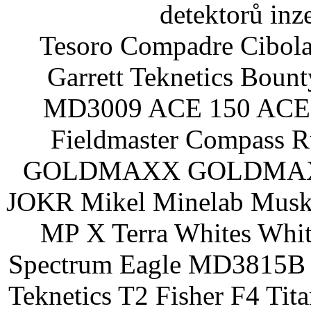
detektorů inz
Tesoro Compadre Cibola
Garrett Teknetics Boun
MD3009 ACE 150 ACE 
Fieldmaster Compass 
GOLDMAXX GOLDMAXX P
JOKR Mikel Minelab Muske
MP X Terra Whites Wh
Spectrum Eagle MD3815B 
Teknetics T2 Fisher F4 Tit