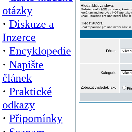
Hledat klíčová slova:
otázky
Můžete použít
AND
pro slova, která m
která tam mohou být a
NOT
pro takov
Znak * použijte pro nahrazení části ře
·
Diskuze a
Hledat autora:
Znak * použijte pro nahrazení části ř
Inzerce
·
Encyklopedie
Fórum:
·
Napište
Kategorie:
článek
·
Praktické
Zobrazit výsledek jako:
Pří
odkazy
·
Připomínky
·