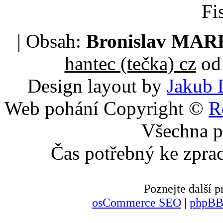
Fi
| Obsah:
Bronislav MA
hantec (tečka) cz
od 
Design layout by
Jakub 
Web pohání Copyright ©
R
Všechna p
Čas potřebný ke zpra
Poznejte další
osCommerce SEO
|
phpBB