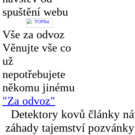
spuštění webu
Vše za odvoz
Věnujte vše co
už
nepotřebujete
někomu jinému
"Za odvoz"
Detektory kovů články náv
záhady tajemství pozvánky