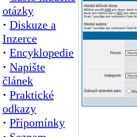
Hledat klíčová slova:
otázky
Můžete použít
AND
pro slova, která m
která tam mohou být a
NOT
pro takov
Znak * použijte pro nahrazení části ře
·
Diskuze a
Hledat autora:
Znak * použijte pro nahrazení části ř
Inzerce
·
Encyklopedie
Fórum:
·
Napište
Kategorie:
článek
·
Praktické
Zobrazit výsledek jako:
Pří
odkazy
·
Připomínky
·