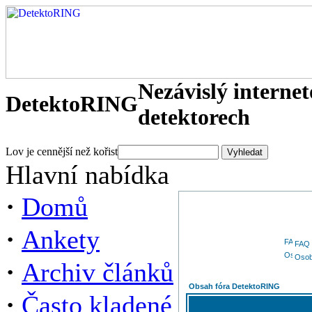
Nezávislý interne
DetektoRING
detektorech
Lov je cennější než kořist
Hlavní nabídka
·
Domů
·
Ankety
FAQ
Osob
·
Archiv článků
Obsah fóra DetektoRING
·
Často kladené