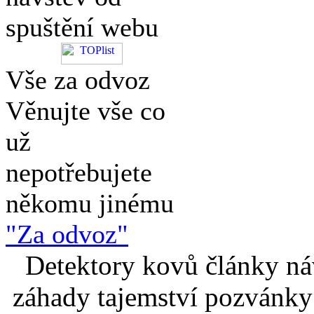
spuštění webu
Vše za odvoz
Věnujte vše co
už
nepotřebujete
někomu jinému
"Za odvoz"
Detektory kovů články náv
záhady tajemství pozvánky