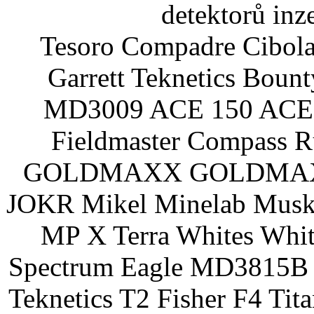
detektorů inz
Tesoro Compadre Cibola
Garrett Teknetics Boun
MD3009 ACE 150 ACE 
Fieldmaster Compass 
GOLDMAXX GOLDMAXX P
JOKR Mikel Minelab Muske
MP X Terra Whites Wh
Spectrum Eagle MD3815B 
Teknetics T2 Fisher F4 Tit