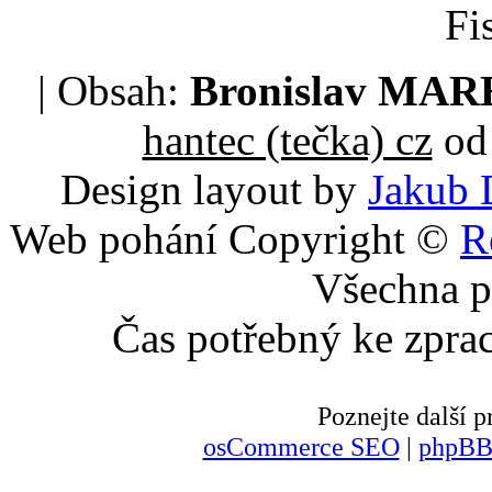
Fi
| Obsah:
Bronislav MA
hantec (tečka) cz
od 
Design layout by
Jakub 
Web pohání Copyright ©
R
Všechna p
Čas potřebný ke zpra
Poznejte další
osCommerce SEO
|
phpBB