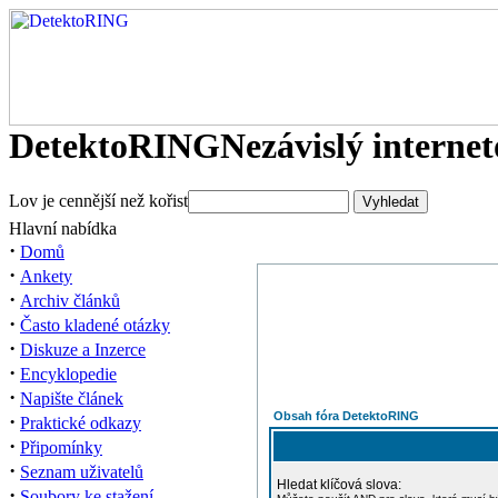
DetektoRING
Nezávislý interne
Lov je cennější než kořist
Hlavní nabídka
·
Domů
·
Ankety
·
Archiv článků
·
Často kladené otázky
·
Diskuze a Inzerce
·
Encyklopedie
·
Napište článek
Obsah fóra DetektoRING
·
Praktické odkazy
·
Připomínky
·
Seznam uživatelů
Hledat klíčová slova:
·
Soubory ke stažení