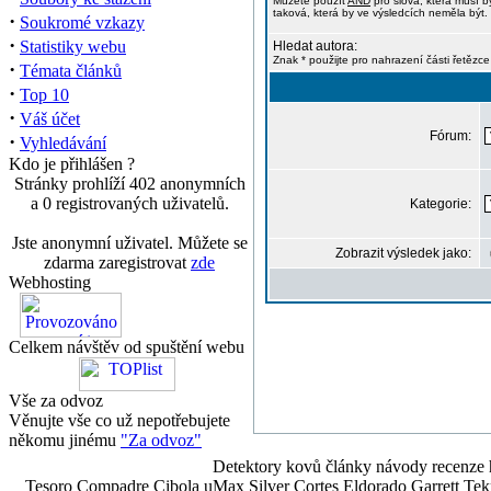
Můžete použít
AND
pro slova, která musí b
taková, která by ve výsledcích neměla být. 
·
Soukromé vzkazy
·
Statistiky webu
Hledat autora:
Znak * použijte pro nahrazení části řetězce
·
Témata článků
·
Top 10
·
Váš účet
Fórum:
·
Vyhledávání
Kdo je přihlášen ?
Stránky prohlíží 402 anonymních
a 0 registrovaných uživatelů.
Kategorie:
Jste anonymní uživatel. Můžete se
Zobrazit výsledek jako:
zdarma zaregistrovat
zde
Webhosting
Celkem návštěv od spuštění webu
Vše za odvoz
Věnujte vše co už nepotřebujete
někomu jinému
"Za odvoz"
Detektory kovů články návody recenze h
Tesoro Compadre Cibola uMax Silver Cortes Eldorado Garrett 