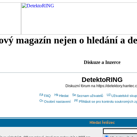
tový magazín nejen o hledání a d
Diskuze a Inzerce
DetektoRING
Diskuzní fórum na https://detektory.hantec.
FAQ
Hledat
Seznam uživatelů
Uživatelské skup
Osobní nastavení
Přihlásit se pro kontrolu soukromých z
Hledat řetězec