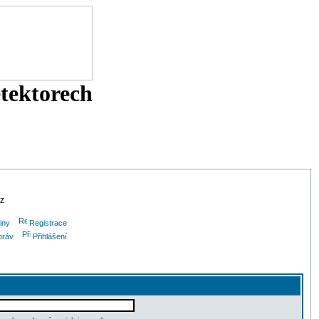
etektorech
cz
iny
Registrace
práv
Přihlášení