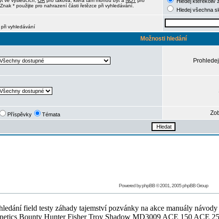
ýt ve výsledcích,
OR
pro taková, která tam mohou být a
NOT
pro
Hledej kterékoliv 
Znak * použijte pro nahrazení části řetězce při vyhledávání.
Hledej všechna s
 při vyhledávání
Možnosti hledání
Prohledej
Zob
Příspěvky
Témata
Powered by
phpBB
© 2001, 2005 phpBB Group
ledání field testy záhady tajemství pozvánky na akce manuály návody g
Teknetics Bounty Hunter Fisher Troy Shadow MD3009 ACE 150 ACE 25