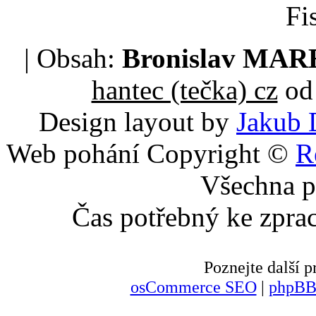
Fi
| Obsah:
Bronislav MA
hantec (tečka) cz
od 
Design layout by
Jakub 
Web pohání Copyright ©
R
Všechna p
Čas potřebný ke zpra
Poznejte další
osCommerce SEO
|
phpBB