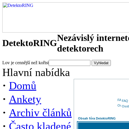
Nezávislý interne
DetektoRING
detektorech
Lov je cennější než kořist
Hlavní nabídka
·
Domů
·
Ankety
FAQ
Osob
·
Archiv článků
Obsah fóra DetektoRING
·
Často kladené