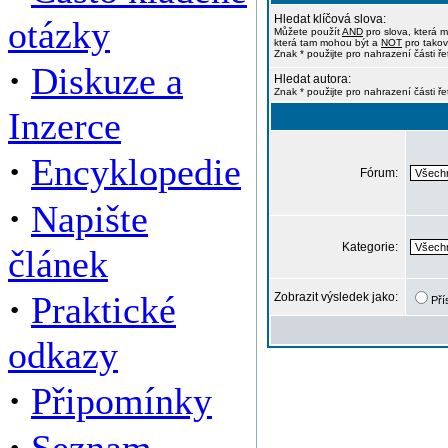
Hledat klíčová slova:
otázky
Můžete použít
AND
pro slova, která m
která tam mohou být a
NOT
pro takov
Znak * použijte pro nahrazení části ře
·
Diskuze a
Hledat autora:
Znak * použijte pro nahrazení části ř
Inzerce
·
Encyklopedie
Fórum:
·
Napište
Kategorie:
článek
·
Praktické
Zobrazit výsledek jako:
Pří
odkazy
·
Připomínky
·