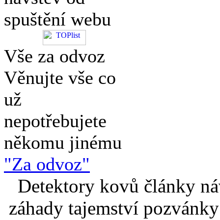
spuštění webu
Vše za odvoz
Věnujte vše co
už
nepotřebujete
někomu jinému
"Za odvoz"
Detektory kovů články náv
záhady tajemství pozvánky