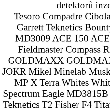
detektorů inz
Tesoro Compadre Cibola
Garrett Teknetics Boun
MD3009 ACE 150 ACE 
Fieldmaster Compass 
GOLDMAXX GOLDMAXX P
JOKR Mikel Minelab Muske
MP X Terra Whites Wh
Spectrum Eagle MD3815B 
Teknetics T2 Fisher F4 Tit