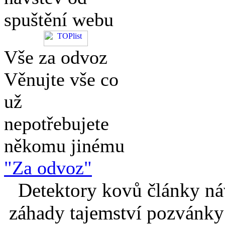
spuštění webu
Vše za odvoz
Věnujte vše co
už
nepotřebujete
někomu jinému
"Za odvoz"
Detektory kovů články náv
záhady tajemství pozvánky