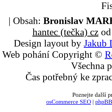
Fi
| Obsah:
Bronislav MA
hantec (tečka) cz
od 
Design layout by
Jakub 
Web pohání Copyright ©
R
Všechna p
Čas potřebný ke zpra
Poznejte další
osCommerce SEO
|
phpBB