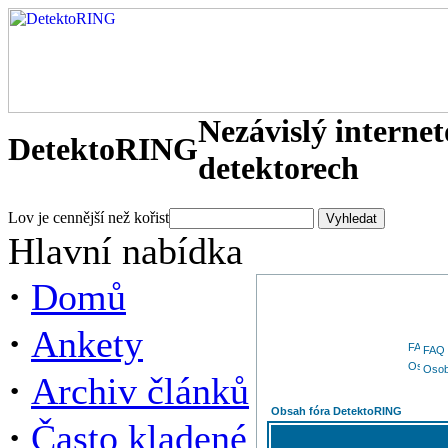
Nezávislý interne
DetektoRING
detektorech
Lov je cennější než kořist
Hlavní nabídka
·
Domů
·
Ankety
FAQ
Osob
·
Archiv článků
Obsah fóra DetektoRING
·
Často kladené