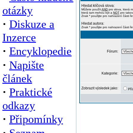
Hledat klíčová slova:
otázky
Můžete použít
AND
pro slova, která m
která tam mohou být a
NOT
pro takov
Znak * použijte pro nahrazení části ře
·
Diskuze a
Hledat autora:
Znak * použijte pro nahrazení části ř
Inzerce
·
Encyklopedie
Fórum:
·
Napište
Kategorie:
článek
·
Praktické
Zobrazit výsledek jako:
Pří
odkazy
·
Připomínky
·