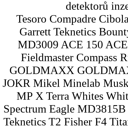
detektorů inz
Tesoro Compadre Cibola
Garrett Teknetics Boun
MD3009 ACE 150 ACE 
Fieldmaster Compass 
GOLDMAXX GOLDMAXX P
JOKR Mikel Minelab Muske
MP X Terra Whites Wh
Spectrum Eagle MD3815B 
Teknetics T2 Fisher F4 Tit