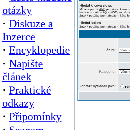
Hledat klíčová slova:
otázky
Můžete použít
AND
pro slova, která m
která tam mohou být a
NOT
pro takov
Znak * použijte pro nahrazení části ře
·
Diskuze a
Hledat autora:
Znak * použijte pro nahrazení části ř
Inzerce
·
Encyklopedie
Fórum:
·
Napište
Kategorie:
článek
·
Praktické
Zobrazit výsledek jako:
Pří
odkazy
·
Připomínky
·