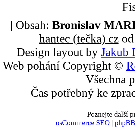
Fi
| Obsah:
Bronislav MA
hantec (tečka) cz
od 
Design layout by
Jakub 
Web pohání Copyright ©
R
Všechna p
Čas potřebný ke zpra
Poznejte další
osCommerce SEO
|
phpBB