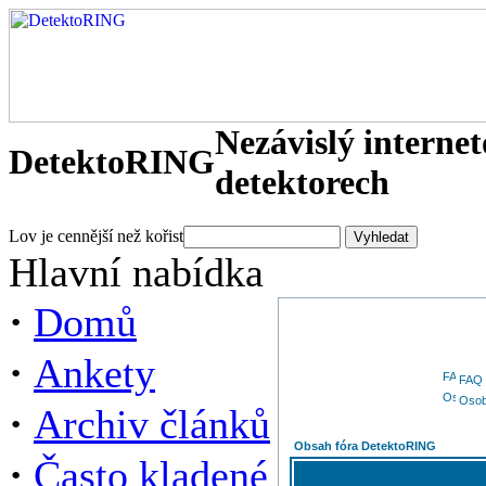
Nezávislý interne
DetektoRING
detektorech
Lov je cennější než kořist
Hlavní nabídka
·
Domů
·
Ankety
FAQ
Osob
·
Archiv článků
Obsah fóra DetektoRING
·
Často kladené