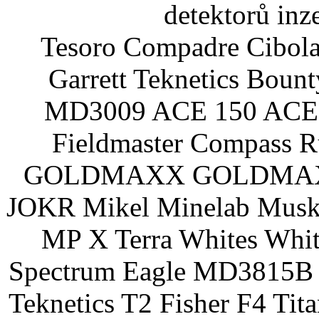
detektorů inz
Tesoro Compadre Cibola
Garrett Teknetics Boun
MD3009 ACE 150 ACE 
Fieldmaster Compass 
GOLDMAXX GOLDMAXX P
JOKR Mikel Minelab Muske
MP X Terra Whites Wh
Spectrum Eagle MD3815B 
Teknetics T2 Fisher F4 Tit