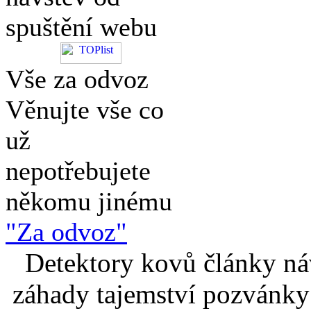
spuštění webu
Vše za odvoz
Věnujte vše co
už
nepotřebujete
někomu jinému
"Za odvoz"
Detektory kovů články náv
záhady tajemství pozvánky