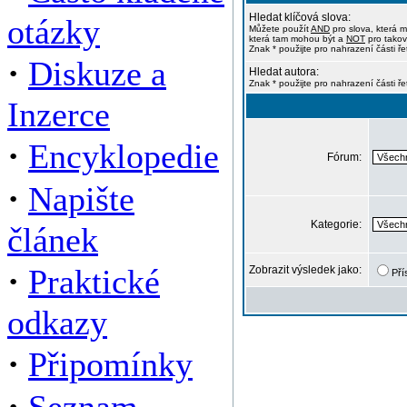
Hledat klíčová slova:
otázky
Můžete použít
AND
pro slova, která m
která tam mohou být a
NOT
pro takov
Znak * použijte pro nahrazení části ře
·
Diskuze a
Hledat autora:
Znak * použijte pro nahrazení části ř
Inzerce
·
Encyklopedie
Fórum:
·
Napište
Kategorie:
článek
·
Praktické
Zobrazit výsledek jako:
Pří
odkazy
·
Připomínky
·