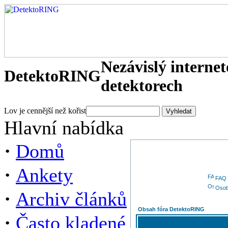
Nezávislý interne
DetektoRING
detektorech
Lov je cennější než kořist
Hlavní nabídka
·
Domů
·
Ankety
FAQ
Osob
·
Archiv článků
Obsah fóra DetektoRING
·
Často kladené