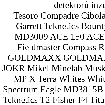
detektorů inz
Tesoro Compadre Cibola
Garrett Teknetics Boun
MD3009 ACE 150 ACE 
Fieldmaster Compass 
GOLDMAXX GOLDMAXX P
JOKR Mikel Minelab Muske
MP X Terra Whites Wh
Spectrum Eagle MD3815B 
Teknetics T2 Fisher F4 Tit