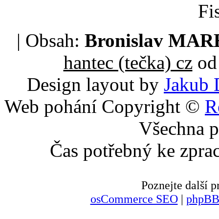
Fi
| Obsah:
Bronislav MA
hantec (tečka) cz
od 
Design layout by
Jakub 
Web pohání Copyright ©
R
Všechna p
Čas potřebný ke zpra
Poznejte další
osCommerce SEO
|
phpBB