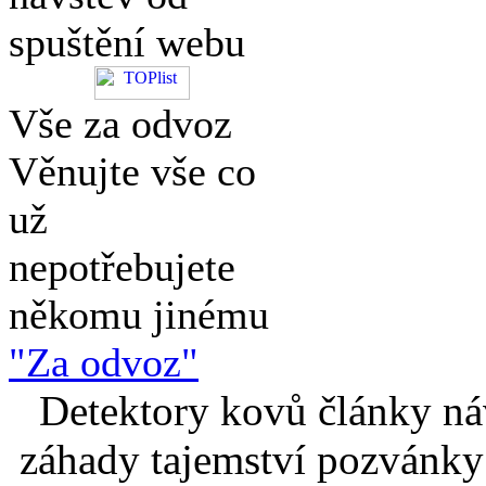
spuštění webu
Vše za odvoz
Věnujte vše co
už
nepotřebujete
někomu jinému
"Za odvoz"
Detektory kovů články náv
záhady tajemství pozvánky