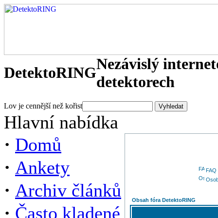
Nezávislý interne
DetektoRING
detektorech
Lov je cennější než kořist
Hlavní nabídka
·
Domů
·
Ankety
FAQ
Osob
·
Archiv článků
Obsah fóra DetektoRING
·
Často kladené