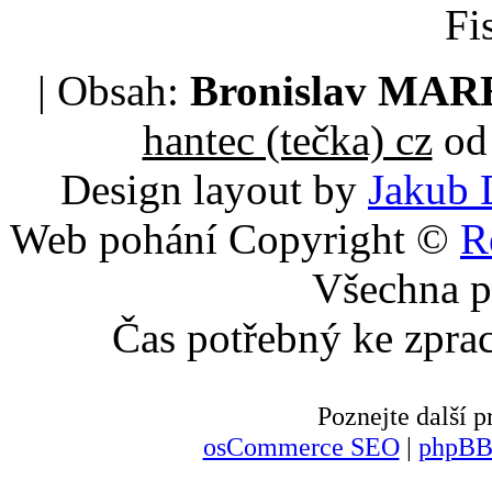
Fi
| Obsah:
Bronislav MA
hantec (tečka) cz
od 
Design layout by
Jakub 
Web pohání Copyright ©
R
Všechna p
Čas potřebný ke zpra
Poznejte další
osCommerce SEO
|
phpBB