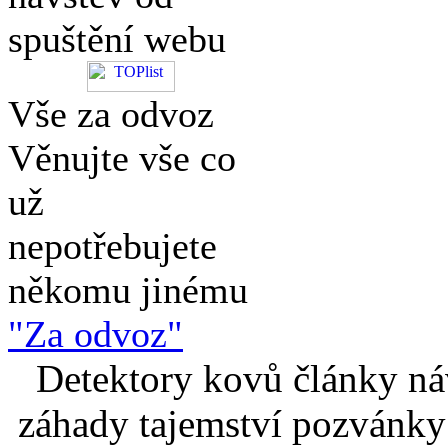
spuštění webu
Vše za odvoz
Věnujte vše co
už
nepotřebujete
někomu jinému
"Za odvoz"
Detektory kovů články náv
záhady tajemství pozvánky