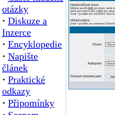
Hledat klíčová slova:
otázky
Můžete použít
AND
pro slova, která m
která tam mohou být a
NOT
pro takov
Znak * použijte pro nahrazení části ře
·
Diskuze a
Hledat autora:
Znak * použijte pro nahrazení části ř
Inzerce
·
Encyklopedie
Fórum:
·
Napište
Kategorie:
článek
·
Praktické
Zobrazit výsledek jako:
Pří
odkazy
·
Připomínky
·