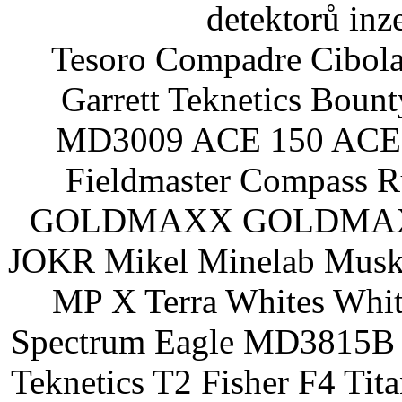
detektorů inz
Tesoro Compadre Cibola
Garrett Teknetics Boun
MD3009 ACE 150 ACE 
Fieldmaster Compass 
GOLDMAXX GOLDMAXX P
JOKR Mikel Minelab Muske
MP X Terra Whites Wh
Spectrum Eagle MD3815B 
Teknetics T2 Fisher F4 Tit