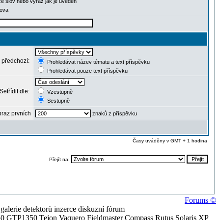
ze slov nebo výraz jak je uveden
lova
 předchozí:
Prohledávat název tématu a text příspěvku
Prohledávat pouze text příspěvku
Setřídit dle:
Vzestupně
Sestupně
raz prvních
znaků z příspěvku
Časy uváděny v GMT + 1 hodina
Přejít na:
Forums ©
alerie detektorů inzerce diskuzní fórum
0 GTP1350 Tejon Vaquero Fieldmaster Compass Rutus Solaris XP