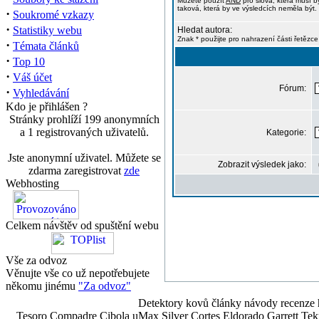
Můžete použít
AND
pro slova, která musí b
taková, která by ve výsledcích neměla být. 
·
Soukromé vzkazy
·
Statistiky webu
Hledat autora:
Znak * použijte pro nahrazení části řetězce
·
Témata článků
·
Top 10
·
Váš účet
Fórum:
·
Vyhledávání
Kdo je přihlášen ?
Stránky prohlíží 199 anonymních
a 1 registrovaných uživatelů.
Kategorie:
Jste anonymní uživatel. Můžete se
Zobrazit výsledek jako:
zdarma zaregistrovat
zde
Webhosting
Celkem návštěv od spuštění webu
Vše za odvoz
Věnujte vše co už nepotřebujete
někomu jinému
"Za odvoz"
Detektory kovů články návody recenze h
Tesoro Compadre Cibola uMax Silver Cortes Eldorado Garrett 