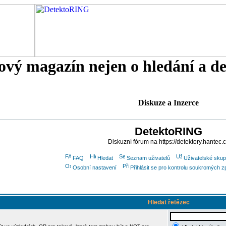
tový magazín nejen o hledání a d
Diskuze a Inzerce
DetektoRING
Diskuzní fórum na https://detektory.hantec.
FAQ
Hledat
Seznam uživatelů
Uživatelské skup
Osobní nastavení
Přihlásit se pro kontrolu soukromých z
Hledat řetězec