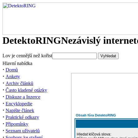
DetektoRING
Nezávislý interne
Lov je cennější než kořist
Hlavní nabídka
·
Domů
·
Ankety
·
Archiv článků
·
Často kladené otázky
·
Diskuze a Inzerce
·
Encyklopedie
·
Napište článek
Obsah fóra DetektoRING
·
Praktické odkazy
·
Připomínky
·
Seznam uživatelů
Hledat klíčová slova:
·
Soubory ke stažení