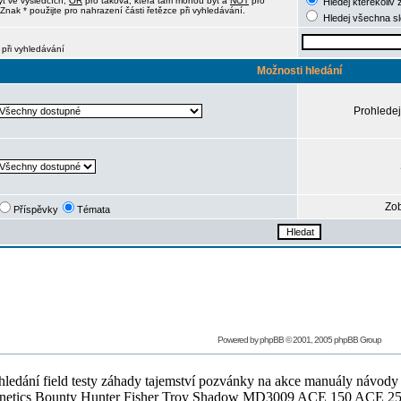
ýt ve výsledcích,
OR
pro taková, která tam mohou být a
NOT
pro
Hledej kterékoliv 
Znak * použijte pro nahrazení části řetězce při vyhledávání.
Hledej všechna s
 při vyhledávání
Možnosti hledání
Prohledej
Zob
Příspěvky
Témata
Powered by
phpBB
© 2001, 2005 phpBB Group
ledání field testy záhady tajemství pozvánky na akce manuály návody g
Teknetics Bounty Hunter Fisher Troy Shadow MD3009 ACE 150 ACE 25