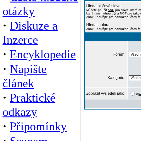
Hledat klíčová slova:
otázky
Můžete použít
AND
pro slova, která m
která tam mohou být a
NOT
pro takov
Znak * použijte pro nahrazení části ře
·
Diskuze a
Hledat autora:
Znak * použijte pro nahrazení části ř
Inzerce
·
Encyklopedie
Fórum:
·
Napište
Kategorie:
článek
·
Praktické
Zobrazit výsledek jako:
Pří
odkazy
·
Připomínky
·