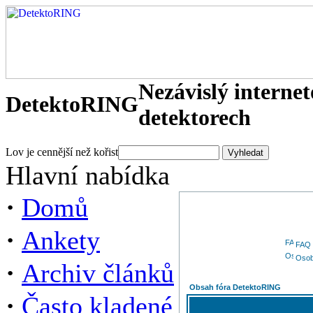
Nezávislý interne
DetektoRING
detektorech
Lov je cennější než kořist
Hlavní nabídka
·
Domů
·
Ankety
FAQ
Osob
·
Archiv článků
Obsah fóra DetektoRING
·
Často kladené