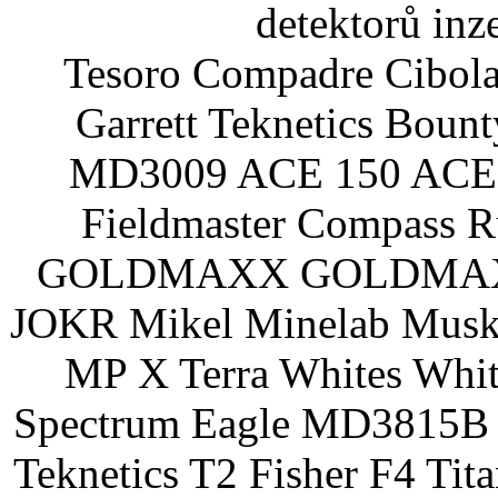
detektorů inz
Tesoro Compadre Cibola
Garrett Teknetics Boun
MD3009 ACE 150 ACE 
Fieldmaster Compass 
GOLDMAXX GOLDMAXX P
JOKR Mikel Minelab Muske
MP X Terra Whites Wh
Spectrum Eagle MD3815B 
Teknetics T2 Fisher F4 Tit