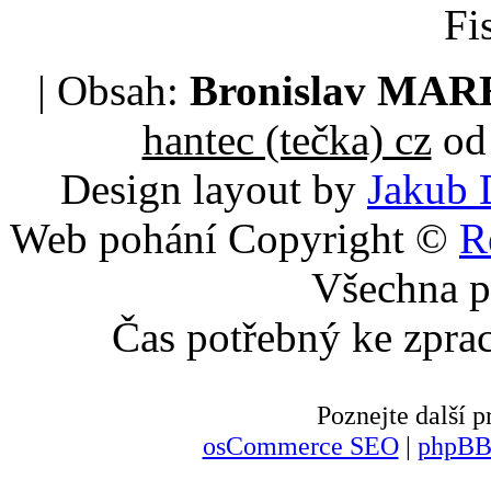
Fi
| Obsah:
Bronislav MA
hantec (tečka) cz
od 
Design layout by
Jakub 
Web pohání Copyright ©
R
Všechna p
Čas potřebný ke zpra
Poznejte další
osCommerce SEO
|
phpBB